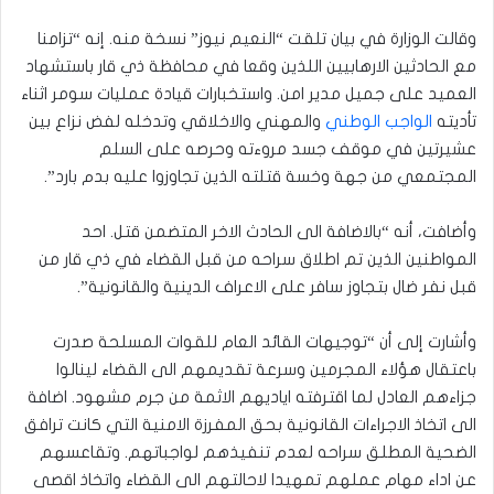
وقالت الوزارة في بيان تلقت “النعيم نيوز” نسخة منه. إنه “تزامنا
مع الحادثين الارهابيين اللذين وقعا في محافظة ذي قار باستشهاد
العميد على جميل مدير امن. واستخبارات قيادة عمليات سومر اثناء
تأديته
الواجب الوطني
والمهني والاخلاقي وتدخله لفض نزاع بين
عشيرتين في موقف جسد مروءته وحرصه على السلم
المجتمعي من جهة وخسة قتلته الذين تجاوزوا عليه بدم بارد”.
وأضافت، أنه “بالاضافة الى الحادث الاخر المتضمن قتل. احد
المواطنين الذين تم اطلاق سراحه من قبل القضاء في ذي قار من
قبل نفر ضال بتجاوز سافر على الاعراف الدينية والقانونية”.
وأشارت إلى أن “توجيهات القائد العام للقوات المسلحة صدرت
باعتقال هؤلاء المجرمين وسرعة تقديمهم الى القضاء لينالوا
جزاءهم العادل لما اقترفته اياديهم الاثمة من جرم مشهود. اضافة
الى اتخاذ الاجراءات القانونية بحق المفرزة الامنية التي كانت ترافق
الضحية المطلق سراحه لعدم تنفيذهم لواجباتهم. وتقاعسهم
عن اداء مهام عملهم تمهيدا لاحالتهم الى القضاء واتخاذ اقصى