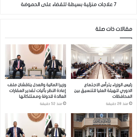
ت
ز
7 علاجات منزلية بسيطة للقضاء على الحموضة
ظ
ل
ا
ي
ر
ة
مقالات ذات صلة
م
ب
س
س
ت
ي
خ
ط
د
ة
م
ل
ي
ل
"
ق
أ
ض
رئيس الوزراء يترأس الاجتماع
وزيرا المالية والعدل يناقشان ملف
ن
ا
الدوري للهيئة العليا للتنسيق بين
إعادة النظر بآليات تقدير العقارات
د
ء
المحافظات
العائدة للدولة وممتلكاتها
ر
ع
منذ 28 دقيقة
منذ 52 دقيقة
و
ل
ي
ى
د
ا
"
ل
ح