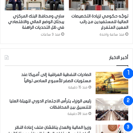
م
و
ض
توجّه حكومي لزيادة التخصيصات
ساري ومحافظ البنك المركزي
ة
المالية للمستفيدين من راتب
يبحثان الوضع المالي والاقتصادي
المعين المتفرغ
في ظل التحديات الراهنة
منذ ساعة واحدة
منذ 3 ساعات
أخبر الاخبار
الصادرات النفطية العراقية إلى أمريكا عند
مستويات الصفر للأسبوع السادس توالياً
منذ 15 دقيقة
رئيس الوزراء يترأس الاجتماع الدوري للهيئة العليا
للتنسيق بين المحافظات
منذ 28 دقيقة
وزيرا المالية والعدل يناقشان ملف إعادة النظر