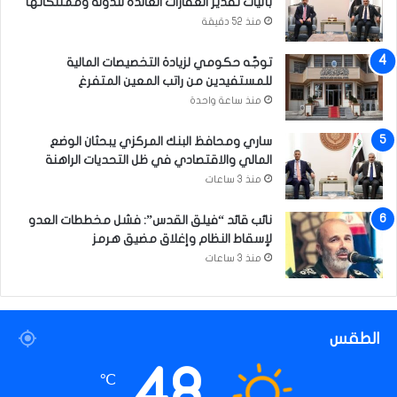
بآليات تقدير العقارات العائدة للدولة وممتلكاتها
منذ 52 دقيقة
توجّه حكومي لزيادة التخصيصات المالية
للمستفيدين من راتب المعين المتفرغ
منذ ساعة واحدة
ساري ومحافظ البنك المركزي يبحثان الوضع
المالي والاقتصادي في ظل التحديات الراهنة
منذ 3 ساعات
نائب قائد “فيلق القدس”: فشل مخططات العدو
لإسقاط النظام وإغلاق مضيق هرمز
منذ 3 ساعات
الطقس
48
℃