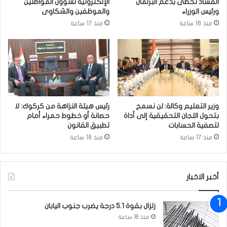
الفساد تحظى بدعم البرلمان
الإلكترونية لشؤون المواطنين
ه
ورئيس الوزراء
والموظفين والشكاوى
م
منذ 16 ساعة
منذ 17 ساعة
اً
ب
ا
ل
ش
ج
ا
ر
وزير التعليم وكالة: لن نسمح
رئيس هيئة النزاهة من كركوك: لا
ا
بتحول اللجان التحقيقية إلى أداة
حصانة أو خطوط حمراء أمام
ل
لتصفية الحسابات
تطبيق القانون
م
منذ 17 ساعة
منذ 18 ساعة
س
ل
ح
أخبر الاخبار
ف
ي
ك
زلزال بقوة 5.1 درجة يضرب جنوب اليابان
ر
منذ 16 ساعة
ك