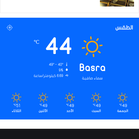
الطقس
44
℃
49º - 40º
Basra
9%
6.69 كيلومتر/ساعة
سماء صافية
51
49
49
49
49
℃
℃
℃
℃
℃
الجمعة
السبت
الأحد
الأثنين
الثلاثاء