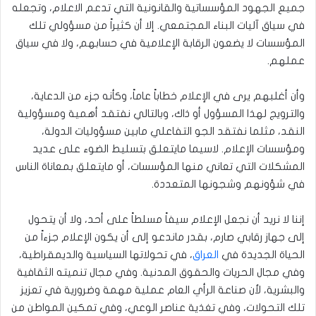
جميع الجهود المؤسساتية والقانونية التي تدعم الاعلام، وتجعله
في سياق آليات البناء المجتمعي. إلا أن كثيراً من مسؤولي تلك
المؤسسات لا يضعون الرقابة الإعلامية في حسابهم، ولا في سياق
عملهم.
وأن أغلبهم يرى في الإعلام خطاباً عاماً، وكأنه جزء من الدعاية،
والترويج لهذا المسؤول أو ذاك، وبالتالي نفتقد أهمية ومسؤولية
النقد، مثلما نفتقد الجو التفاعلي مابين مسؤوليات الدولة،
ومؤسسات الإعلام. لاسيما مايتعلق بتسليط الضوء على عديد
المشكلات التي تعاني منها المؤسسات، أو مايتعلق بمعاناة الناس
في شؤونهم وشجونها المتعددة.
إننا لا نريد أن نجعل الإعلام سيفاً مسلطاً على أحد، ولا أن يتحول
إلى جهاز رقابي صارم، بقدر ماندعو إلى أن يكون الإعلام جزءاً من
الحياة الجديدة في
العراق
، في تحولاتها السياسية والديمقراطية،
وفي مجال الحريات والحقوق المدنية. وفي مجال تنميته الثقافية
والبشرية، لأن صناعة الرأي العام عملية مهمة وضرورية في تعزيز
تلك التحولات، وفي تغذية عناصر الوعي، وفي تمكين المواطن من