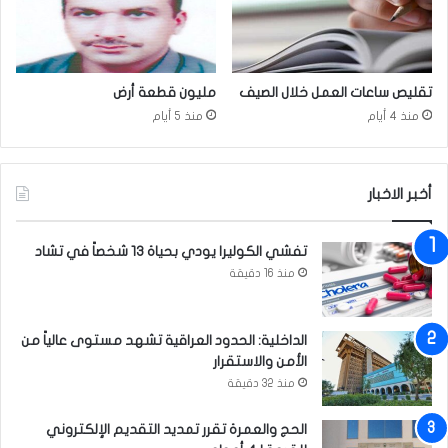
ي
ا
ل
م
ق
تقليص ساعات العمل خلال الصيف
مليون قطعة أرض
د
منذ 4 أيام
منذ 5 أيام
ا
د
ي
ة
أخبر الاخبار
تفشي الكوليرا يودي بحياة 13 شخصاً في تشاد
منذ 16 دقيقة
الداخلية: الحدود العراقية تشهد مستوى عالياً من
الأمن والاستقرار
منذ 32 دقيقة
الحج والعمرة تقرر تمديد التقديم الإلكتروني