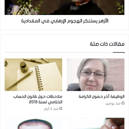
ف
ي
ل
س
اً
ت
م
ن
الأزهر يستنكر الهجوم الإرهابي في المقدادية
ن
ك
"
ر
د
ا
مقالات ذات صلة
ا
ل
ع
ه
ش
ج
"
و
إ
م
ل
ا
ى
ل
أ
إ
ذ
ر
الوظيفة آخر حصون الكرامة
ملاحظات حول قانون الحساب
ر
ه
الختامي لسنة ٢٠١٣
منذ يومين
ب
ا
منذ 3 أيام
ي
ب
ج
ي
ا
ف
ن