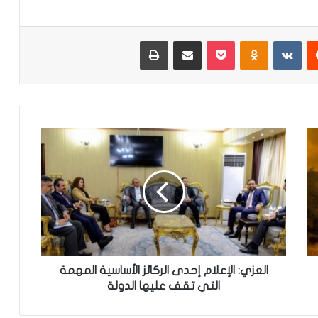
‏Reddit
‏VKontakte
Odnoklassniki
‫Pocket
مشاركة عبر البريد
طباعة
ا
ل
ع
ز
ي
:
ا
ل
إ
ع
العزي: الإعلام إحدى الركائز الأساسية المهمة
ل
التي تقف عليها الدولة
ا
م