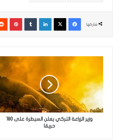
فيسبوك
‫X
لينكدإن
‏Tumblr
بينتيريست
شاركها
و
ز
ي
ر
ا
ل
ز
ر
ا
ع
وزير الزراعة التركي يعلن السيطرة على 180
ة
حريقا
ا
ل