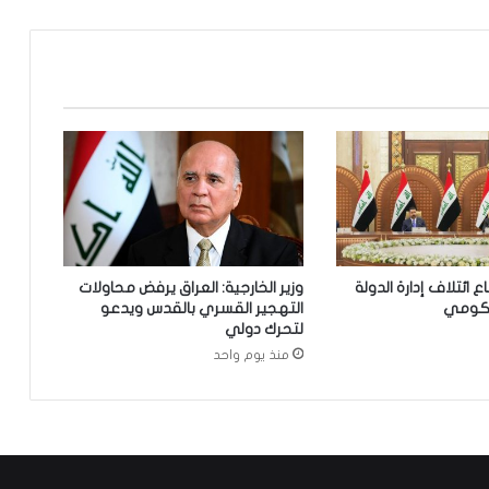
إ
ح
د
ى
ا
ل
ر
ك
ا
ئ
ز
ا
ائتلاف إدارة الدولة
وزير الخارجية: العراق يرفض محاولات
ل
حكومي
التهجير القسري بالقدس ويدعو
أ
لتحرك دولي
س
منذ يوم واحد
ا
س
ي
ة
ا
ل