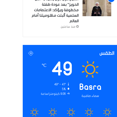
الحويز” بعد عودة طفلة
مخطوفة ويؤكد: الاعتصامات
السلمية أثبتت مظلوميتنا أمام
العالم
منذ ساعتين
الطقس
49
℃
49º - 41º
Basra
5%
9.06 كيلومتر/ساعة
سماء صافية