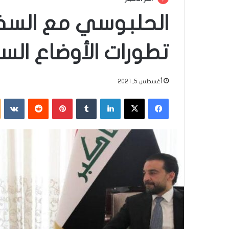
الحلبوسي مع السفي
تطورات الأوضاع الس
أغسطس 5, 2021
فيسبوك
‫X
لينكدإن
‏Tumblr
بينتيريست
‏Reddit
‏VKontakte