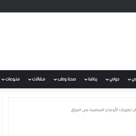
منصة الإلكترونية لشؤون المواطنين والموظفين والشكاوى
ي
دولي
رباضة
صحة وطب
مقالات
منوعات
ن تطورات الأوضاع السياسية في العراق