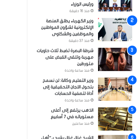
ورئيس الوزراء
منذ 16 دقيقة
وزير الكهرباء يطلق المنصة
الإلكترونية لشؤون المواطنين
والموظفين والشكاوى
منذ 37 دقيقة
شرطة البصرة تضبط ثلاث حاويات
مهربة وتلقي القبض على
متورطين
منذ ساعة واحدة
وزير التعليم وكالة: لن نسمح
بتحول اللجان التحقيقية إلى
أداة لتصفية الحسابات
منذ ساعة واحدة
الذهب يرتفع إلى أعلى
مستوياته في 7 أسابيع
منذ ساعتين
الشيخ غزال غزال يشيد بـ”أهل