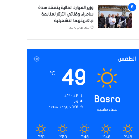
وزير الموارد المائية يتفقد سدة
سامراء وقناتي الثرثار لمتابعة
جاهزيتهما التشغيلية
منذ يوم واحد
الطقس
49
℃
49º - 41º
Basra
5%
3.96 كيلومتر/ساعة
سماء صافية
51
50
48
48
48
℃
℃
℃
℃
℃