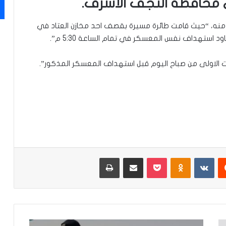
 محافظة النجف الاشرف.
 منه، “حيث قامت طائرة مسيرة بقصف احد مخازن العتاد في
 الاولى من صباح اليوم قبل استهداف المعسكر المذكور”.
‏Reddit
‏VKontakte
Odnoklassniki
‫Pocket
مشاركة عبر البريد
طباعة
م