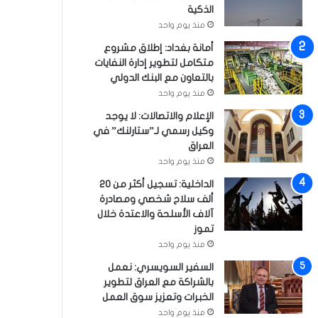
الذكية
منذ يوم واحد
أمانة بغداد: إطلاق مشروع
متكامل لتطوير إدارة النفايات
بالتعاون مع البنك الدولي
منذ يوم واحد
الإعلام والاتصالات: لا يوجد
وكيل رسمي لـ”ستارلنك” في
العراق
منذ يوم واحد
الداخلية: تسجيل أكثر من 20
ألف سلاح شخصي ومصادرة
آلاف الأسلحة والاعتدة خلال
تموز
منذ يوم واحد
السفير السويسري: نعمل
بالشراكة مع العراق لتطوير
الخبرات وتعزيز سوق العمل
منذ يوم واحد