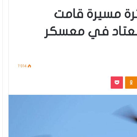
رة مسيرة قامت
لعتاد في معسكر
1٬014
‫Pocket
Odnoklassniki