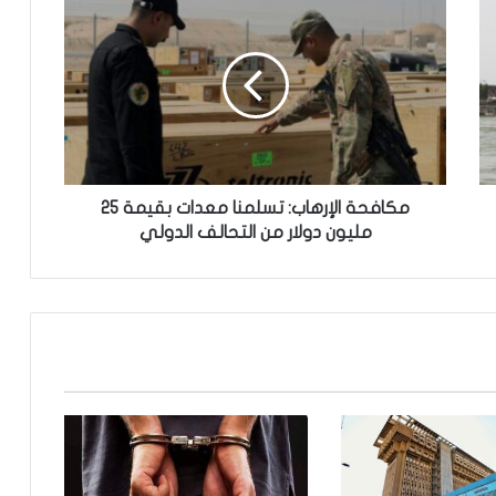
ك
ا
ف
ح
ة
ا
ل
إ
ر
مكافحة الإرهاب: تسلمنا معدات بقيمة 25
ه
مليون دولار من التحالف الدولي
ا
ب
:
ت
س
ل
م
ن
ا
م
ع