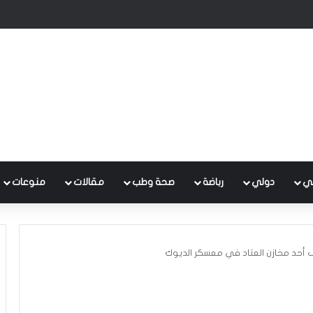
 متكامل لتطوير إدارة النفايات بالتعاون مع البنك الدولي
ي
دولي
رباضة
صحة وطب
مقالات
منوعات
أحد مخازن العتاد في معسكر الديوك