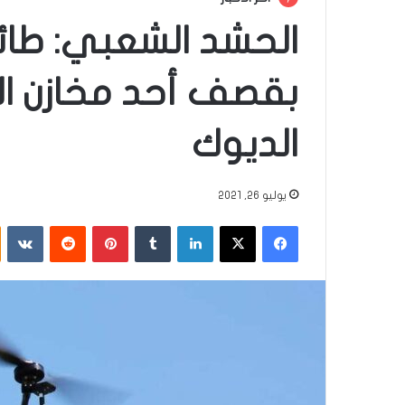
الحشد الشعبي: طائ
بقصف أحد مخازن ا
الديوك
يوليو 26, 2021
فيسبوك
‫X
لينكدإن
‏Tumblr
بينتيريست
‏Reddit
‏VKontakte