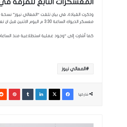
المعسكرات التابع للفرقة في
وذكرت القيادة، في بيان تلقت “المعالي نيوز” نسخة
معسكر الديوك الساعة 3:30 م اليوم الاثنين قبل ان تعاود استهداف نفس المعسكر في تمام الساعة 5:30 م”.
كما أشارت إلى “وجود عملية استطلاعية منذ الساعات
المعالي نيوز
فيسبوك
‫X
لينكدإن
‏Tumblr
بينتيريست
شاركها
ل