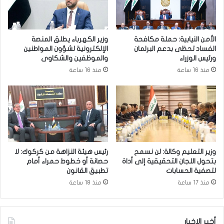
ر
م
ا
ي
س
و
م
ر
الأمن النيابية: حملة مكافحة
وزير الكهرباء يطلق المنصة
ا
ا
الفساد تحظى بدعم البرلمان
الإلكترونية لشؤون المواطنين
ل
ء
ورئيس الوزراء
والموظفين والشكاوى
ت
ت
منذ 16 ساعة
منذ 16 ساعة
ش
ج
ي
ن
ي
ب
ع
خ
ا
ل
ل
ط
ش
ا
ع
ل
وزير التعليم وكالة: لن نسمح
رئيس هيئة النزاهة من كركوك: لا
ب
م
بتحول اللجان التحقيقية إلى أداة
حصانة أو خطوط حمراء أمام
ي
و
لتصفية الحسابات
تطبيق القانون
ل
ز
منذ 17 ساعة
منذ 18 ساعة
ل
ب
س
ا
ي
ل
أخبر الاخبار
د
ت