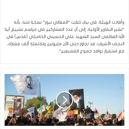
وأفادت الهيئة، في بيان تلقت “المعالي نيوز” نسخة منه، بأنه
“تشير التقارير الأولية، إلى أن عدد المشاركين في مراسم تشييع آية
الله العظمى السيد الشهيد علي الحسيني الخامنئي (قدس) في
النجف الأشرف، قد تجاوز حتى الآن مليونين وثلاثمئة ألف مشارك،
مع استمرار توافد جموع المشيعين”.
ا
ل
ل
ج
ن
ة
ا
ل
ع