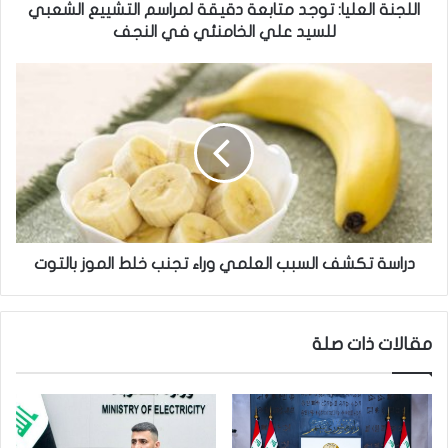
ل
اللجنة العليا: توجد متابعة دقيقة لمراسم التشييع الشعبي
ي
للسيد علي الخامنئي في النجف
ا
:
د
ت
ر
و
ا
ج
س
د
ة
م
ت
ت
ك
ا
ش
ب
ف
ع
ا
دراسة تكشف السبب العلمي وراء تجنب خلط الموز بالتوت
ة
ل
د
س
ق
ب
مقالات ذات صلة
ي
ب
ق
ا
ة
ل
ل
ع
م
ل