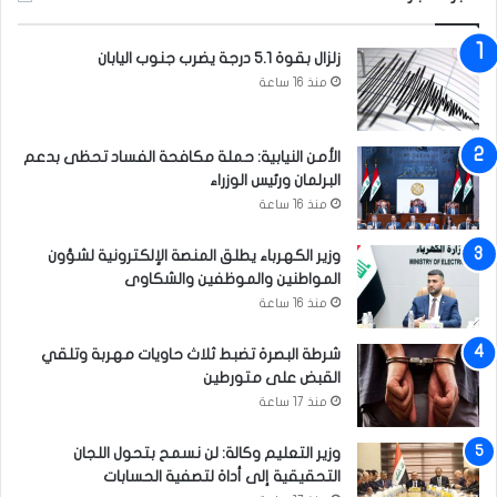
ع
و
ل
ت
زلزال بقوة 5.1 درجة يضرب جنوب اليابان
ي
منذ 16 ساعة
ا
ل
خ
الأمن النيابية: حملة مكافحة الفساد تحظى بدعم
ا
البرلمان ورئيس الوزراء
م
ن
منذ 16 ساعة
ئ
ي
وزير الكهرباء يطلق المنصة الإلكترونية لشؤون
ف
المواطنين والموظفين والشكاوى
ي
منذ 16 ساعة
ا
ل
شرطة البصرة تضبط ثلاث حاويات مهربة وتلقي
ن
القبض على متورطين
ج
منذ 17 ساعة
ف
وزير التعليم وكالة: لن نسمح بتحول اللجان
التحقيقية إلى أداة لتصفية الحسابات