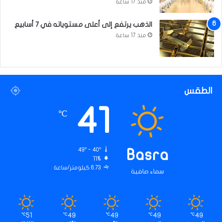
منذ 17 ساعة
الذهب يرتفع إلى أعلى مستوياته في 7 أسابيع
منذ 17 ساعة
الطقس
41
℃
49º - 40º
Basra
11%
6.73 كيلومتر/ساعة
سماء صافية
51
49
49
49
49
℃
℃
℃
℃
℃