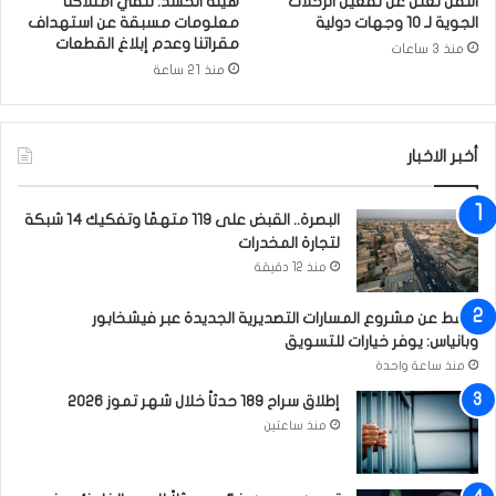
النقل تعلن عن تفعيل الرحلات
هيئة الحشد: ننفي امتلاكنا
س
ل
الجوية لـ 10 وجهات دولية
معلومات مسبقة عن استهداف
ب
ى
مقراتنا وعدم إبلاغ القطعات
منذ 3 ساعات
ع
ا
منذ 21 ساعة
ة
ل
م
ا
أخبر الاخبار
س
ن
ج
البصرة.. القبض على 119 متهمًا وتفكيك 14 شبكة
ر
لتجارة المخدرات
منذ 12 دقيقة
النفط عن مشروع المسارات التصديرية الجديدة عبر فيشخابور
وبانياس: يوفر خيارات للتسويق
منذ ساعة واحدة
إطلاق سراح 189 حدثاً خلال شهر تموز 2026
منذ ساعتين