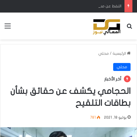
النفط عن مشروع المسارات التصديرية الجديدة عبر فيشخابور وبانياس: يوفر خيارات للتسويق
بحث عن
الق
الرئيسية
/
محلي
محلي
أخر الأخبار
الحجامي يكشف عن حقائق بشأن
بطاقات التلقيح
يوليو 18, 2021
781