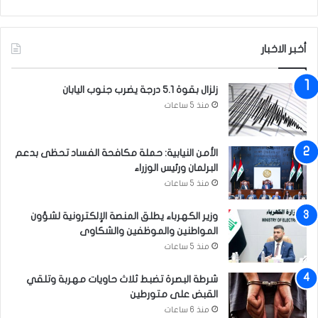
س
ا
ت
ل
ش
ي
أخبر الاخبار
ه
ع
ا
ق
د
و
زلزال بقوة 5.1 درجة يضرب جنوب اليابان
أ
ب
منذ 5 ساعات
م
ي
ي
ب
ر
م
الأمن النيابية: حملة مكافحة الفساد تحظى بدعم
ا
ن
البرلمان ورئيس الوزراء
ل
ا
منذ 5 ساعات
م
س
ؤ
ب
م
وزير الكهرباء يطلق المنصة الإلكترونية لشؤون
ة
ن
المواطنين والموظفين والشكاوى
و
ي
ل
منذ 5 ساعات
ن
ا
د
شرطة البصرة تضبط ثلاث حاويات مهربة وتلقي
ة
القبض على متورطين
ا
منذ 6 ساعات