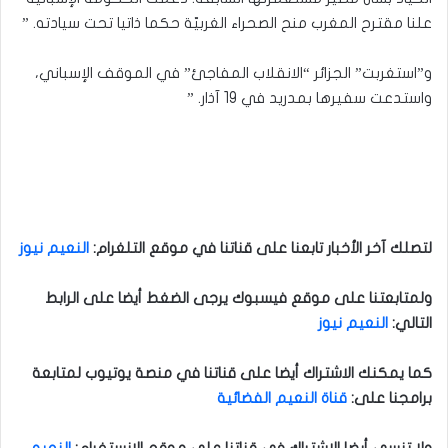
علنا مقترح المغرب منح الصحراء الغربيّة حكما ذاتيا تحت سيادته. ”
و”استغربت” الجزائر “الانقلاب المفاجئ” في الموقف الإسباني،
واستدعت سفيرها بمدريد في 19 آذار. ”
لتصلك آخر الأخبار تابعنا على قناتنا في موقع التلغرام
:
النعيم نيوز
ولمتابعتنا على موقع فيسبوك يرجى الضغط أيضا على الرابط
التالي
:
النعيم نيوز
كما يمكنك الاشتراك أيضا على قناتنا في منصة يوتيوب لمتابعة
برامجنا على
:
قناة النعيم الفضائية
ولا تنسى أيضا الاشتراك في قناتنا على موقع الانستغرام
:
النعيم