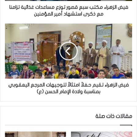
ا
ء
فيض الزهراء مكتب سبع قصور توزع مساعدات غذائية تزامنا
م
مع ذكرى استشهاد أمير المؤمنين
ك
ت
ف
ب
ي
س
ض
ب
ا
ع
ل
ق
ز
ص
ه
و
ر
ر
ا
ت
ء
فيض الزهراء تقيم حفلاً امتثالاً لتوجيهات المرجع اليعقوبي
و
ت
بمناسبة ولادة الإمام الحسن (ع)
ز
ق
ع
ي
م
م
مقالات ذات صلة
س
ح
ا
ف
ع
ل
د
اً