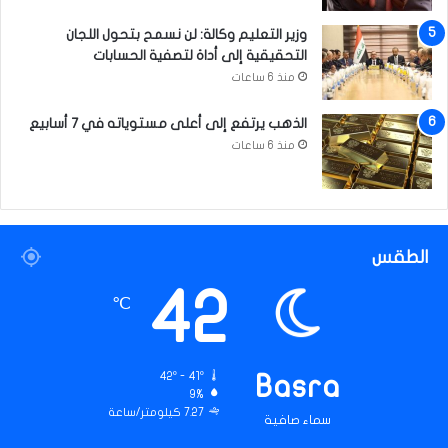
ل
إ
وزير التعليم وكالة: لن نسمح بتحول اللجان
م
التحقيقية إلى أداة لتصفية الحسابات
ا
منذ 6 ساعات
م
ا
الذهب يرتفع إلى أعلى مستوياته في 7 أسابيع
ل
منذ 6 ساعات
ح
س
ن
(
ع
الطقس
)
42
℃
42º - 41º
Basra
9%
7.27 كيلومتر/ساعة
سماء صافية