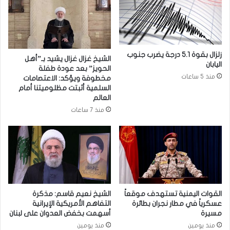
ا
ا
ت
م
غ
ت
ذ
ث
ا
ا
زلزال بقوة 5.1 درجة يضرب جنوب
الشيخ غزال غزال يشيد بـ”أهل
ئ
ل
اليابان
الحويز” بعد عودة طفلة
ي
اً
منذ 5 ساعات
مخطوفة ويؤكد: الاعتصامات
ة
ل
السلمية أثبتت مظلوميتنا أمام
ت
ت
العالم
ز
و
منذ 7 ساعات
ا
ج
م
ي
ن
ه
ا
ا
م
ت
ع
ا
ذ
ل
ك
م
القوات اليمنية تستهدف موقعاً
الشيخ نعيم قاسم: مذكرة
ر
ر
عسكرياً في مطار نجران بطائرة
التفاهم الأمريكية الإيرانية
ى
مسيرة
أسهمت بخفض العدوان على لبنان
ج
ا
ع
منذ يومين
منذ يومين