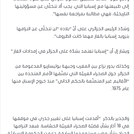
إلى طبيعتها مع إسبانيا التي. يجب ألا تتخلّى عن مسؤوليتها
التاريخيّة، فهي مطالبة بمراجعة نفسها”.
وشدّد الرئيس الجزائري على أنّ “بلاده “لن تتخلّى عن التزامها
بتزويد إسبانيا بالغاز مهما كانت الظروف”.
ويشار إل أن “إسبانيا تعتمد بشدّة على الجزائر في إمدادات الغاز.”
وكذلك يدور نزاع بين المغرب وجبهة بوليساريو المدعومة من
الجزائر. حول الصحراء الغربيّة التي تصنّفها الأمم المتحدة بين
“الأقاليم غير المتمتّعة بالحكم الذاتي” منذ خروج الإسبان منها
عام 1975.
والجدير بالذكر “أقدمت إسبانيا على تغيير جذري في موقفها
في 18 آذار بشأن قضيّة الصحراء الغربيّة الحسّاسة. فبعد التزامها
الحياد بشأن مصير مستعمرتها السابقة. دعمت الحكومة الإسبانيّة