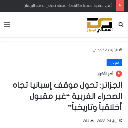
الأمن النيابية: حملة مكافحة الفساد تحظى بدعم البرلمان ورئيس الوزراء
بحث عن
الق
الرئيسية
/
دولي
دولي
أخر الأخبار
الجزائر: تحول موقف إسبانيا تجاه
الصحراء الغربية “غير مقبول
أخلاقياً وتاريخياً”
أبريل 24, 2022
284