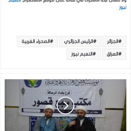
نيوز
الجزائر
الرئيس الجزائري
الصحراء الغربية
العراق
النعيم نيوز
ف
ي
ض
ا
ل
ز
ه
ر