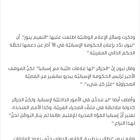
وذكرت وسائل الإعلام الوطنيّة اطلعت عليها “النعيم ينوز”. أن
“تبون ندّد بإعلان الحكومة الإسبانيّة في 18 آذار عن دعمها لخطّة
الحكم الذاتي المغربيّة.”
وقال تبون إنّ “الجزائر “لها علاقات طيّبة مع إسبانيا”. لكنّ الموقف
الأخير لرئيس الحكومة الإسبانيّة بيدرو سانشيز من القضيّة
الصحراويّة “غيّرَ كل شيء”. ”
وأضاف أيضا “لن نتدخّل في الأمور الداخليّة لإسبانيا، ولكنّ الجزائر.
كدولة ملاحظة في ملفّ الصحراء الغربيّة، وكذا الأمم المتحدة،
تعتبر أنّ إسبانيا القوّة المديرة للإقليم طالما لم يتمّ التوصّل لحلّ”
لهذا النزاع.”
وتابع تبون “نطالب بتطبيق القانون الدولي حتّى تعود العلاقات