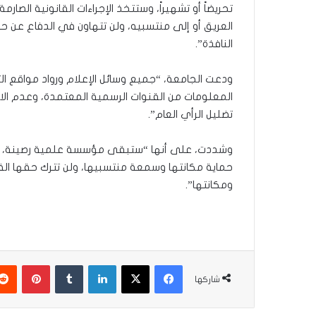
تحريضاً أو تشهيراً، وستتخذ الإجراءات القانونية الص
العريق أو إلى منتسبيه، ولن تتهاون في الدفاع عن ح
النافذة”.
ودعت الجامعة، “جميع وسائل الإعلام ورواد مواقع ال
المعلومات من القنوات الرسمية المعتمدة، وعدم الانج
تضليل الرأي العام”.
وشددت، على أنها “ستبقى مؤسسة علمية رصينة، ما
حماية مكانتها وسمعة منتسبيها، ولن تترك حقها القانو
ومكانتها”.
فيسبوك
‫X
لينكدإن
‏Tumblr
بينتيريست
شاركها