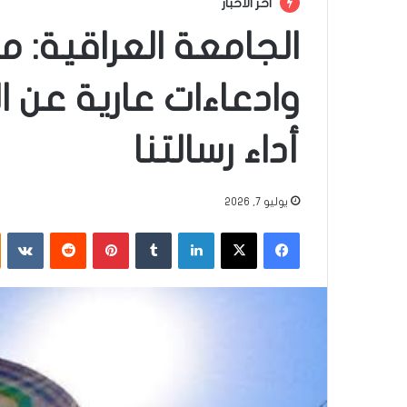
أخر الأخبار
الجامعة العراقية: م
وادعاءات عارية عن ا
أداء رسالتنا
يوليو 7, 2026
فيسبوك
‫X
لينكدإن
‏Tumblr
بينتيريست
‏Reddit
‏VKontakte