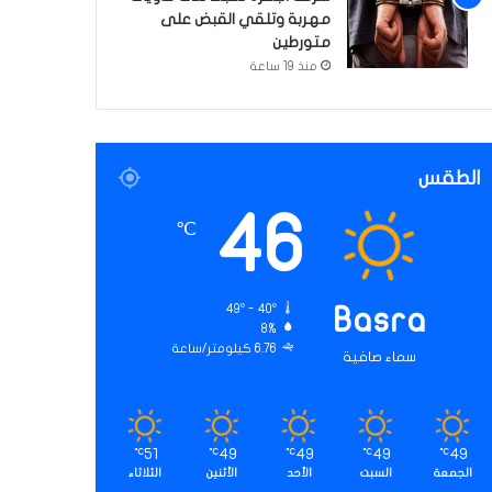
مهربة وتلقي القبض على
متورطين
منذ 19 ساعة
الطقس
46
℃
49º - 40º
Basra
8%
6.76 كيلومتر/ساعة
سماء صافية
51
49
49
49
49
℃
℃
℃
℃
℃
الجمعة
السبت
الأحد
الأثنين
الثلاثاء