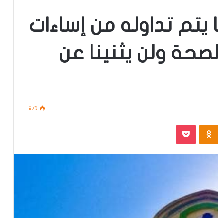
ا يتم تداوله من إساءات
لصحة ولن يثنينا عن
973
‫Pocket
Odnoklassniki