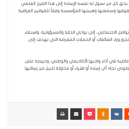
ارمة بحق كل من تسول له نفسه الإساءة إلى هذا الصرح العلمي
قوقها وسمعتها وهيبتها المؤسسية وفقاً للقوانين العراقية
تواصل الاجتماعي، إلى توخي الدقة والمسؤولية، واستقاء
رار وراء الشائعات أو الحملات المغرضة التي تهدف إلى
ضية في أداء واجبها الأكاديمي والوطني، وحريصة على
ني تجاه أي إساءة أو افتراء أو محاولة للنيل من رسالتها
‏Reddit
‏VKontakte
Odnoklassniki
‫Pocket
مشاركة عبر البريد
طباعة