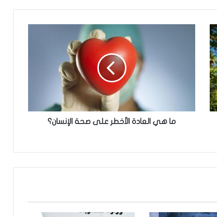
م
ا
ه
ي
ا
ل
ع
ا
د
ة
ما هي العادة الأخطر على صحة الإنسان؟
ا
ل
أ
خ
ط
ر
ع
ل
ى