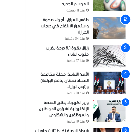
للموسم الجديد
منذ 11 دقيقة
طقس العراق.. أجواء صحوة
واستمرار الارتفاع في درجات
الحرارة
منذ 34 دقيقة
زلزال بقوة 5.1 درجة يضرب
جنوب اليابان
منذ 17 ساعة
الأمن النيابية: حملة مكافحة
الفساد تحظى بدعم البرلمان
ورئيس الوزراء
منذ 18 ساعة
وزير الكهرباء يطلق المنصة
الإلكترونية لشؤون المواطنين
والموظفين والشكاوى
منذ 18 ساعة
شرطة البصرة تضبط ثلاث حاويات