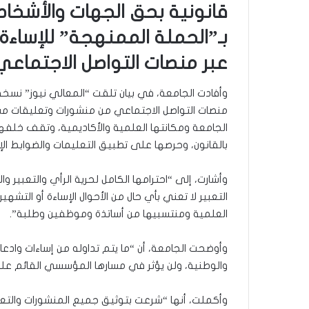
قانونية بحق الجهات والأشخاص
بـ”الحملة الممنهجة” للإساءة
عبر منصات التواصل الاجتماعي
وأفادت الجامعة، في بيان تلقت “المعالي نيوز” نسخة م
منصات التواصل الاجتماعي من منشورات وتعليقات
الجامعة ومكانتها العلمية والأكاديمية، وتقف خلفه
بالقانون، وحرصها على تطبيق التعليمات والضوابط الإدا
وأشارت، إلى “احترامها الكامل لحرية الرأي والتعبير وا
التعبير لا تعني بأي حال من الأحوال الإساءة أو الت
العلمية ومنتسبيها من أساتذة وموظفين وطلبة”.
وأوضحت الجامعة، أن “ما يتم تداوله من إساءات وادعاءا
والوطنية، ولن يؤثر في مسارها المؤسسي القائم على
وأكملت، أنها “شرعت بتوثيق جميع المنشورات والتعلي