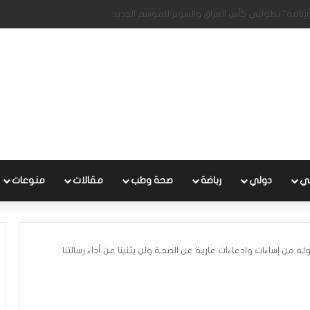
ة واستمرار الارتفاع في درجات الحرارة
ي
دولي
رباضة
صحة وطب
مقالات
منوعات
وله من إساءات وادعاءات عارية عن الصحة ولن يثنينا عن أداء رسالتنا