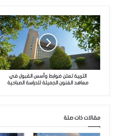
ا
ل
ت
ر
ب
ي
ة
ت
ع
ل
التربية تعلن ضوابط وأسس القبول في
ن
معاهد الفنون الجميلة للدراسة الصباحية
ض
و
ا
ب
ط
مقالات ذات صلة
و
أ
س