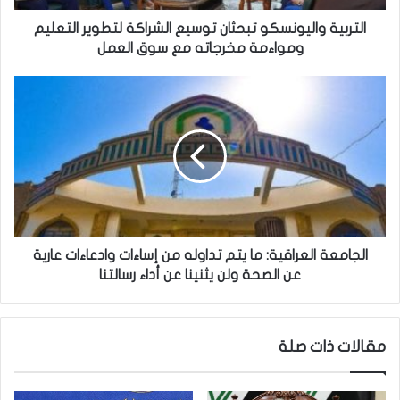
ا
ل
التربية واليونسكو تبحثان توسيع الشراكة لتطوير التعليم
ي
ومواءمة مخرجاته مع سوق العمل
و
ن
ا
س
ل
ك
ج
و
ا
ت
م
ب
ع
ح
ة
ث
ا
ا
ل
ن
ع
الجامعة العراقية: ما يتم تداوله من إساءات وادعاءات عارية
ت
ر
عن الصحة ولن يثنينا عن أداء رسالتنا
و
ا
س
ق
ي
ي
مقالات ذات صلة
ع
ة
ا
:
ل
م