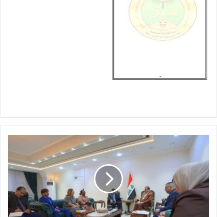
ا
ل
ت
ر
ب
ي
ة
و