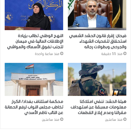
ش
ا
ر
ي
ا
ت
ك
م
ة
ت
ل
د
فيحان: إقرار قانون الحشد الشعبي
النهج الوطني تطالب بزيادة
ت
ا
استحقاق لتضحيات الشهداء
الإطلاقات المائية في ميسان
ط
و
والجرحى وبطولات رجاله
لتجنب نفوق الأسماك والمواشي
و
ل
منذ 55 دقيقة
منذ ساعة واحدة
ي
ه
ر
م
ا
ن
ل
إ
ت
س
ع
ا
ل
ء
ي
ا
هيئة الحشد: ننفي امتلاكنا
محكمة استئناف بغداد/ الكرخ
م
ت
معلومات مسبقة عن استهداف
تخاطب مجلس النواب لرفع الحصانة
و
و
مقراتنا وعدم إبلاغ القطعات
عن النائب ناظم الأسدي
م
ا
منذ ساعتين
منذ ساعتين
و
د
ا
ع