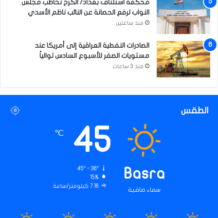
محكمة استئناف بغداد/ الكرخ تخاطب مجلس
ن
النواب لرفع الحصانة عن النائب ناظم الأسدي
ي
منذ ساعتين
ن
ا
الصادرات النفطية العراقية إلى أمريكا عند
ع
مستويات الصفر للأسبوع السادس توالياً
ن
أ
منذ 3 ساعات
د
ا
ء
ر
الطقس
س
45
ا
℃
ل
ت
ن
45º - 36º
Basra
ا
15%
7.16 كيلومتر/ساعة
سماء صافية