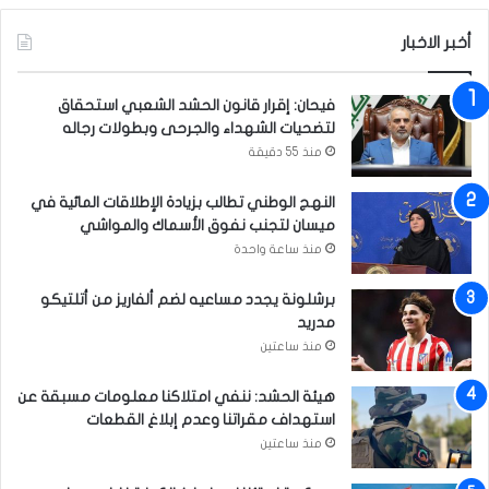
ء
ا
م
أخبر الاخبار
ء
ة
ا
م
ت
فيحان: إقرار قانون الحشد الشعبي استحقاق
خ
ع
لتضحيات الشهداء والجرحى وبطولات رجاله
ر
ا
منذ 55 دقيقة
ج
ر
ا
ي
ت
النهج الوطني تطالب بزيادة الإطلاقات المائية في
ة
ه
ميسان لتجنب نفوق الأسماك والمواشي
ع
م
ن
منذ ساعة واحدة
ع
ا
س
ل
برشلونة يجدد مساعيه لضم ألفاريز من أتلتيكو
و
ص
مدريد
ق
ح
منذ ساعتين
ا
ة
ل
و
هيئة الحشد: ننفي امتلاكنا معلومات مسبقة عن
ع
ل
استهداف مقراتنا وعدم إبلاغ القطعات
م
ن
منذ ساعتين
ل
ي
ث