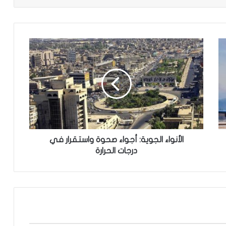
ا
ل
أ
ن
و
ا
ء
ا
ل
ج
الأنواء الجوية: أجواء صحوة واستقرار في
و
درجات الحرارة
ي
ة
:
أ
ج
و
ا