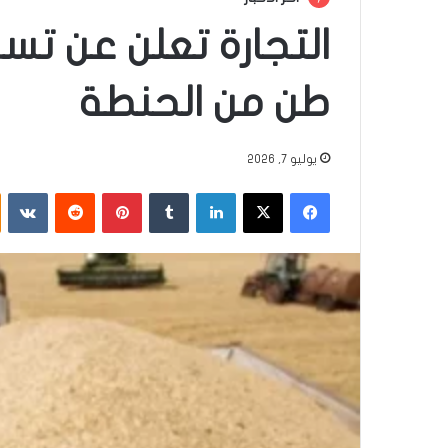
طن من الحنطة
يوليو 7, 2026
فيسبوك
‫X
لينكدإن
‏Tumblr
بينتيريست
‏Reddit
‏VKontakte