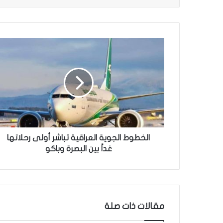
ا
ل
خ
ط
و
ط
ا
ل
ج
و
الخطوط الجوية العراقية تباشر أولى رحلاتها
ي
غداً بين البصرة وباكو
ة
ا
ل
ع
ر
مقالات ذات صلة
ا
ق