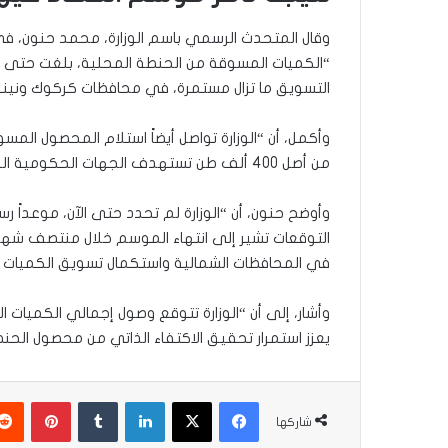
وقال المتحدث الرسمي باسم الوزارة، محمد حنون، في 
التسويق ما تزال مستمرة، في محافظات كركوك ونينو
من أصل 400 ألف طن تستهدف الجهات الحكومية المختصة استلامها خلال الموسم الحالي”.
وأوضح حنون، أن “الوزارة لم تحدد حتى الآن، موعداً ر
التوقعات تشير إلى انتهاء الموسم خلال منتصف شهر ت
في المحافظات الشمالية واستكمال تسويق الكميات ا
وأشار، إلى أن “الوزارة تتوقع وصول إجمالي الكميات
يعزز استمرار تحقيق الاكتفاء الذاتي من محصول الحنطة
فيسبوك
‫X
لينكدإن
‏Tumblr
بينتيريست
شاركها