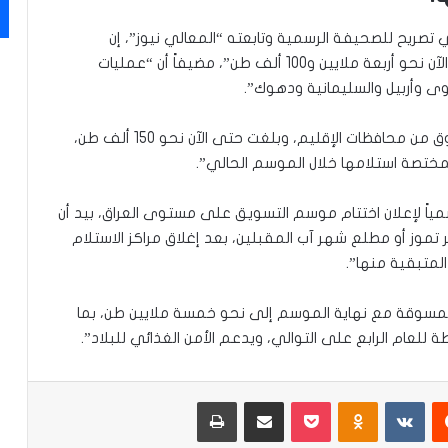
تصريح للصحيفة الرسمية وتابعته “المعالي نيوز”، إن
“الكميات المسوقة من الحنطة المحلية، بلغت حتى الآن نحو أربعة ملايين و100 ألف طن”، مضيفاً أن “عمليات
ى وأربيل والسليمانية ودهوك”.
وأكمل، أن “الوزارة تواصل أيضاً استلام المحصول المسوق من محافظات الإقليم، وبلغت حتى الآن نحو 150 ألف طن،
سمياً لإعلان اختتام موسم التسويق على مستوى العراق، بيد أن
موز أو مطلع شهر آب المقبلين، بعد إغلاق مراكز الاستلام
لمتبقية منها”.
 المسوقة مع نهاية الموسم إلى نحو خمسة ملايين طن، بما
 للعام الرابع على التوالي، ويدعم الأمن الغذائي للبلاد”.
‏Reddit
‏VKontakte
Odnoklassniki
‫Pocket
مشاركة عبر البريد
طباعة