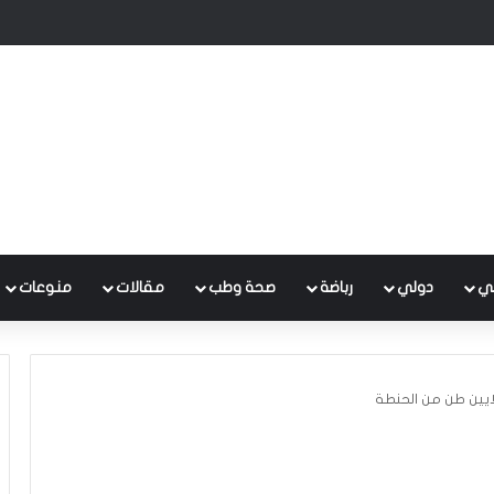
 متكامل لتطوير إدارة النفايات بالتعاون مع البنك الدولي
ي
دولي
رباضة
صحة وطب
مقالات
منوعات