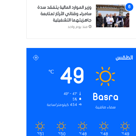
وزير الموارد المائية يتفقد سدة
سامراء وقناتي الثرثار لمتابعة
جاهزيتهما التشغيلية
منذ يوم واحد
الطقس
49
℃
49º - 41º
Basra
5%
4.54 كيلومتر/ساعة
سماء صافية
51
50
48
48
49
℃
℃
℃
℃
℃