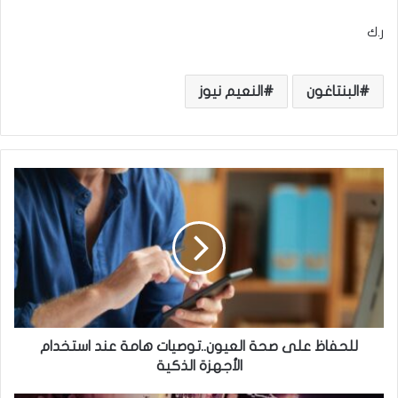
ر.ك
البنتاغون
النعيم نيوز
ل
ل
ح
ف
ا
ظ
ع
ل
ى
ص
للحفاظ على صحة العيون..توصيات هامة عند استخدام
ح
الأجهزة الذكية
ة