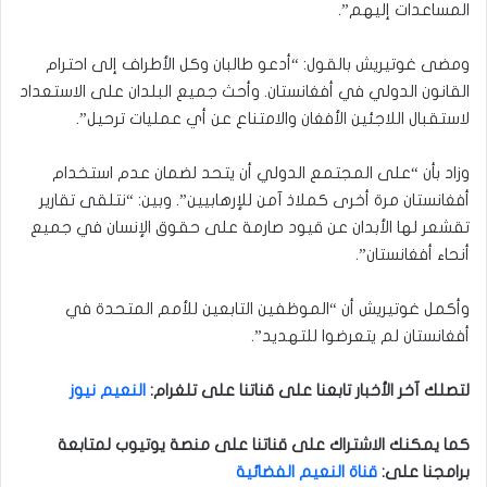
المساعدات إليهم”.
ومضى غوتيريش بالقول: “أدعو طالبان وكل الأطراف إلى احترام
القانون الدولي في أفغانستان. وأحث جميع البلدان على الاستعداد
لاستقبال اللاجئين الأفغان والامتناع عن أي عمليات ترحيل”.
وزاد بأن “على المجتمع الدولي أن يتحد لضمان عدم استخدام
أفغانستان مرة أخرى كملاذ آمن للإرهابيين”. وبين: “نتلقى تقارير
تقشعر لها الأبدان عن قيود صارمة على حقوق الإنسان في جميع
أنحاء أفغانستان”.
وأكمل غوتيريش أن “الموظفين التابعين للأمم المتحدة في
أفغانستان لم يتعرضوا للتهديد”.
لتصلك آخر الأخبار تابعنا على قناتنا على تلغرام
:
النعيم نيوز
كما يمكنك الاشتراك على قناتنا على منصة يوتيوب لمتابعة
برامجنا على
:
قناة النعيم الفضائية