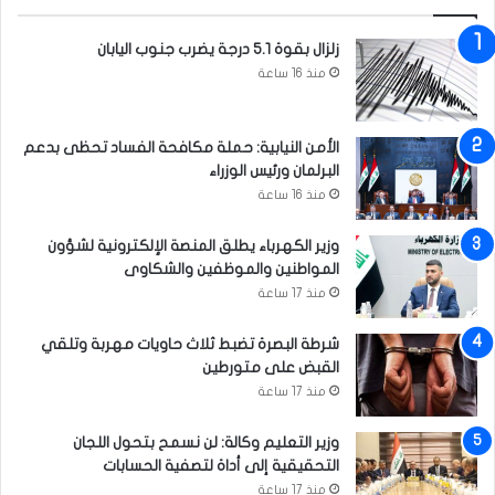
س
ل
زلزال بقوة 5.1 درجة يضرب جنوب اليابان
ط
منذ 16 ساعة
ة
ت
ع
الأمن النيابية: حملة مكافحة الفساد تحظى بدعم
س
البرلمان ورئيس الوزراء
ف
منذ 16 ساعة
ي
ة
وزير الكهرباء يطلق المنصة الإلكترونية لشؤون
و
المواطنين والموظفين والشكاوى
ل
ا
منذ 17 ساعة
ت
م
شرطة البصرة تضبط ثلاث حاويات مهربة وتلقي
تُّ
القبض على متورطين
ل
منذ 17 ساعة
ل
إ
وزير التعليم وكالة: لن نسمح بتحول اللجان
ح
التحقيقية إلى أداة لتصفية الحسابات
ت
منذ 17 ساعة