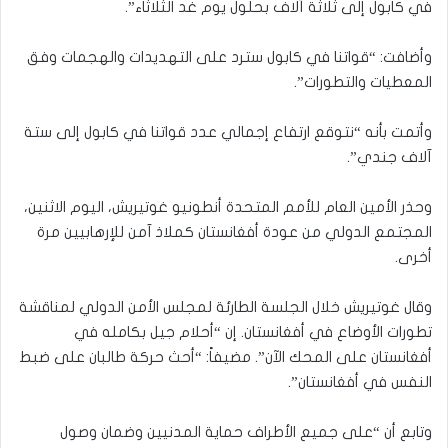
في كابول إلى ثلاثة آلاف بحلول يوم غد الثلاثاء”.
وأضافت: “قواتنا في كابول سترد على التهديدات والهجمات وفق
المعطيات والتطورات”.
وأتمت بأنه “نتوقع ارتفاع إجمالي عدد قواتنا في كابول إلى ستة
آلاف جندي”.
وحذر الأمين العام للأمم المتحدة أنطونيو غوتيريش، اليوم الاثنين،
المجتمع الدولي من عودة أفغانستان كملاذ آمن للإرهابيين مرة
أخرى.
وقال غوتيريش خلال الجلسة الطارئة لمجلس الأمن الدولي لمناقشة
تطورات الأوضاع في أفغانستان. إن “أحلام جيل بكامله في
أفغانستان على المحك الآن”. مضيفاً: “أحث حركة طالبان على ضبط
النفس في أفغانستان”.
وتابع أن “على جميع الأطراف حماية المدنيين وضمان وصول