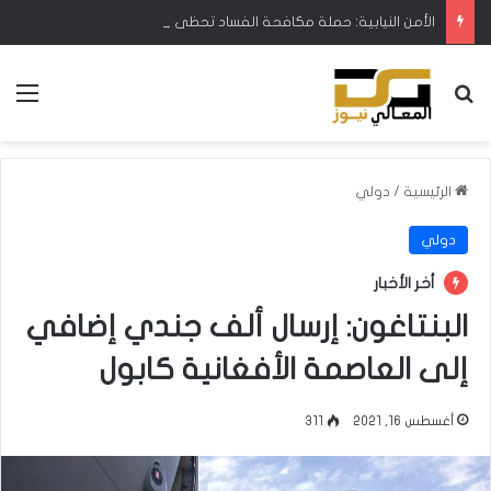
الأمن النيابية: حملة مكافحة الفساد تحظى بدعم البرلمان ورئيس الوزراء
بحث عن
الق
الرئيسية
/
دولي
دولي
أخر الأخبار
البنتاغون: إرسال ألف جندي إضافي
إلى العاصمة الأفغانية كابول
أغسطس 16, 2021
311