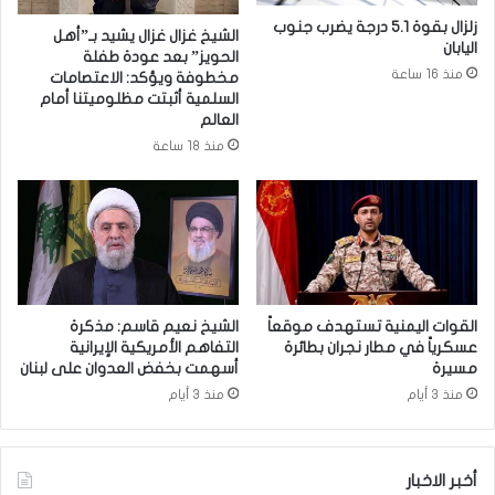
س
ع
زلزال بقوة 5.1 درجة يضرب جنوب
الشيخ غزال غزال يشيد بـ”أهل
ت
ا
اليابان
الحويز” بعد عودة طفلة
خ
ئ
منذ 16 ساعة
مخطوفة ويؤكد: الاعتصامات
د
ر
السلمية أثبتت مظلوميتنا أمام
ا
ع
العالم
م
ا
منذ 18 ساعة
ا
ش
ل
و
أ
ر
ج
ا
ه
ء
ز
:
ة
إ
ا
ج
القوات اليمنية تستهدف موقعاً
الشيخ نعيم قاسم: مذكرة
ل
ر
عسكرياً في مطار نجران بطائرة
التفاهم الأمريكية الإيرانية
ذ
مسيرة
أسهمت بخفض العدوان على لبنان
ا
ك
ء
منذ 3 أيام
منذ 3 أيام
ي
ا
ة
ت
ا
أخبر الاخبار
ل