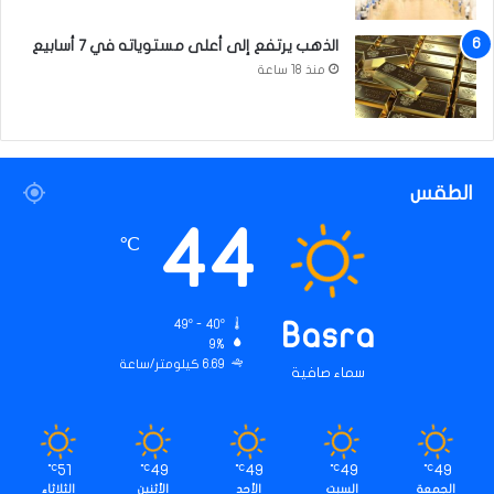
ر
ا
الذهب يرتفع إلى أعلى مستوياته في 7 أسابيع
ز
منذ 18 ساعة
ا
ت
ا
ل
طّ
الطقس
ب
ي
44
ة
℃
ب
ص
ل
49º - 40º
Basra
ة
9%
6.69 كيلومتر/ساعة
سماء صافية
51
49
49
49
49
℃
℃
℃
℃
℃
الجمعة
السبت
الأحد
الأثنين
الثلاثاء