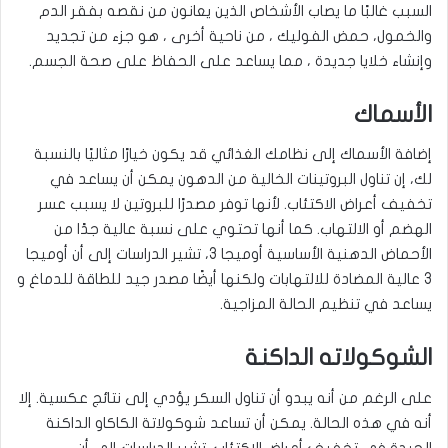
السبب غالبًا ما يصاب الأشخاص الذين يعانون من نقصه بفقر الدم
والخمول، حمض الفوليك ، من ناحية أخرى ، هو جزء من تجديد
وإنشاء خلايا جديدة ، مما يساعد على الحفاظ على صحة الجسم
.
الأسماك
إضافة الأسماك إلى نظامك الغذائي قد يكون خيارًا مثاليًا بالنسبة
لك، إن تناول البروتينات الخالية من الدهون يمكن أن يساعد في
تخفيف أعراض الاكتئاب. لأنها توفر مصدرًا للبروتين لا يسبب عسر
الهضم أو الالتهاب. كما أنها تحتوي على نسبة عالية جدًا من
الأحماض الدهنية الأساسية أوميجا 3، تشير الدراسات إلى أن أوميجا
3 عالية المضادة للالتهابات ولكنها أيضًا مصدر جيد للطاقة للدماغ و
يساعد في تنظيم الحالة المزاجية
.
الشوكولاته الداكنة
على الرغم من أنه يبدو أن تناول السكر يؤدي إلى نتائج عكسية. إلا
أنه في هذه الحالة. يمكن أن تساعد شوكولاتة الكاكاو الداكنة
الجيدة في تخفيف أعراض الاكتئاب. تشير الدراسات إلى أن