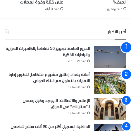
ا
الصيف؟
على كتلة وقوة العضلات
ف
ل
منذ يومين
منذ 3 أيام
ة
ز
ح
ف
ا
أخبر الاخبار
ل
ح
المرور العامة: تجهيز 50 تقاطعاً بالكاميرات الحرارية
س
والرادارات الذكية
ي
منذ 21 ساعة
ن
ي
أمانة بغداد: إطلاق مشروع متكامل لتطوير إدارة
النفايات بالتعاون مع البنك الدولي
منذ 22 ساعة
الإعلام والاتصالات: لا يوجد وكيل رسمي
لـ”ستارلنك” في العراق
منذ 22 ساعة
الداخلية: تسجيل أكثر من 20 ألف سلاح شخصي