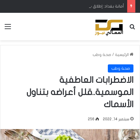
أمانة بغداد: إطلاق مشروع متكامل لتطوير إدارة النفايات بالتعاون مع البنك الدولي
بحث عن
الق
الرئيسية
/
صحة وطب
صحة وطب
الاضطرابات العاطفية
الموسمية..قلل أعراضه بتناول
الأسماك
سبتمبر 14, 2022
256