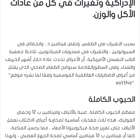
الإدراكية وتغيرات في كل من عادات
الأكل والوزن.
بسبب التغيرات في الطقس. ونقص فيتامين د ، وانخفاض في
السيروتونين ، والتغيرات في مستويات الميلاتونين، تلاحظ جمعية
الطب النفسي الأمريكية، أن الأعراض تحدث عادة خلال أشهر الخريف
والشتاء. وفى السطورالقادمة سنوضح الطعام الصحي الذي يقلل
من أعراض الاضطرابات العاطفية الموسمية وفقا لما نشره موقع
”
eatthis”.
الحبوب الكاملة
معظم الحبوب الكاملة، غنية بالألياف وفيتامين ب 12 وحمض
الفوليك، هذه ثلاث مغذيات أساسية لمحاربة أعراض الاكتئاب،تعمل
الألياف على تعزيز صحة ميكروبيوتا الأمعاء ، مما يحسن المناعة،
كما أن فيتامين ب 12 فيتامين أساسي لصحة الجهاز العصبي ، ولهذا