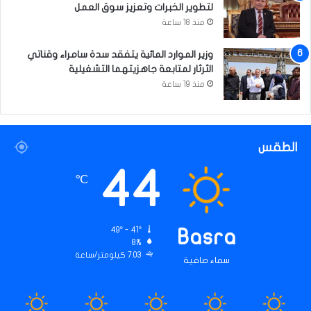
لتطوير الخبرات وتعزيز سوق العمل
منذ 18 ساعة
وزير الموارد المائية يتفقد سدة سامراء وقناتي
الثرثار لمتابعة جاهزيتهما التشغيلية
منذ 19 ساعة
الطقس
44
℃
49º - 41º
Basra
8%
7.03 كيلومتر/ساعة
سماء صافية