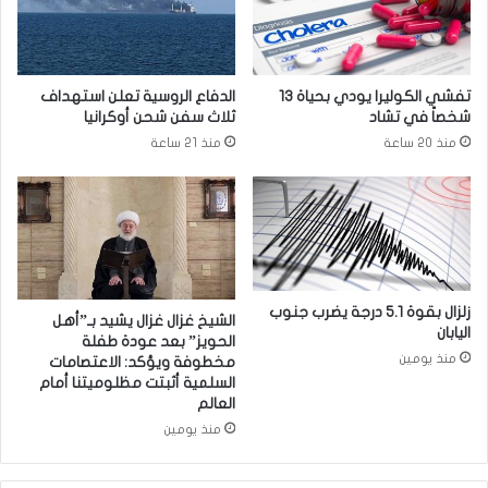
ل
ش
ق
ا
ي
ن
ب
ت
تفشي الكوليرا يودي بحياة 13
الدفاع الروسية تعلن استهداف
ظ
ط
شخصاً في تشاد
ثلاث سفن شحن أوكرانيا
ل
و
منذ 20 ساعة
منذ 21 ساعة
ا
ر
ل
ا
ه
ت
ع
ا
ل
ل
ى
أ
ا
و
س
ض
زلزال بقوة 5.1 درجة يضرب جنوب
الشيخ غزال غزال يشيد بـ”أهل
ت
اليابان
ا
الحويز” بعد عودة طفلة
ق
ع
منذ يومين
مخطوفة ويؤكد: الاعتصامات
ر
ا
السلمية أثبتت مظلوميتنا أمام
ا
ل
العالم
ر
س
منذ يومين
ا
ي
ل
ا