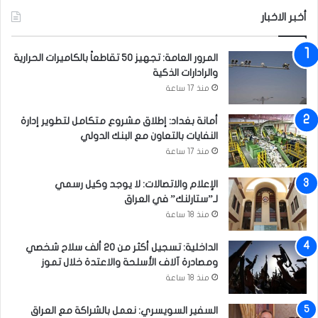
م
س
أخبر الاخبار
ن
ي
ط
ة
ق
ف
المرور العامة: تجهيز 50 تقاطعاً بالكاميرات الحرارية
ة
ي
والرادارات الذكية
ا
منذ 17 ساعة
ل
ب
أمانة بغداد: إطلاق مشروع متكامل لتطوير إدارة
ل
النفايات بالتعاون مع البنك الدولي
ا
منذ 17 ساعة
د
الإعلام والاتصالات: لا يوجد وكيل رسمي
لـ”ستارلنك” في العراق
منذ 18 ساعة
الداخلية: تسجيل أكثر من 20 ألف سلاح شخصي
ومصادرة آلاف الأسلحة والاعتدة خلال تموز
منذ 18 ساعة
السفير السويسري: نعمل بالشراكة مع العراق