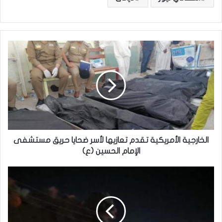
ا
ل
خ
ا
ر
ج
ي
ة
ا
ل
الخارجية الأمريكية تقدم تعازيها لأسر ضحايا حريق مستشفى
أ
الإمام الحسين (ع)
م
ر
ا
ي
ل
ك
أ
ي
ر
ة
د