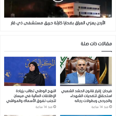
ت
ن
ق
ي
د
ع
م
ز
ت
ي
الأردن يعزي العراق بضحايا كارثة حريق مستشفى ذي قار
ع
ا
ا
ل
ز
ع
مقالات ذات صلة
ي
ر
ه
ا
ا
ق
ل
ب
أ
ض
س
ح
ر
ا
ض
ي
ح
ا
فيحان: إقرار قانون الحشد الشعبي
النهج الوطني تطالب بزيادة
ا
ك
استحقاق لتضحيات الشهداء
الإطلاقات المائية في ميسان
ي
ا
والجرحى وبطولات رجاله
لتجنب نفوق الأسماك والمواشي
ا
ر
منذ 14 ساعة
منذ 14 ساعة
ح
ث
ر
ة