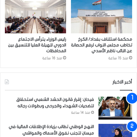
ي
ح
ق
ر
م
ي
س
ق
ت
م
ش
س
محكمة استئناف بغداد/ الكرخ
رئيس الوزراء يترأس الاجتماع
ف
ت
تخاطب مجلس النواب لرفع الحصانة
الدوري للهيئة العليا للتنسيق بين
ى
ش
عن النائب ناظم الأسدي
المحافظات
ا
ف
منذ 15 ساعة
منذ 16 ساعة
ل
ى
إ
ذ
م
ي
أخبر الاخبار
ا
ق
م
ا
ا
ر
فيحان: إقرار قانون الحشد الشعبي استحقاق
ل
لتضحيات الشهداء والجرحى وبطولات رجاله
ح
منذ 14 ساعة
س
ي
النهج الوطني تطالب بزيادة الإطلاقات المائية في
ن
ميسان لتجنب نفوق الأسماك والمواشي
(