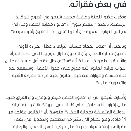
في بعض فقراته.
وذكرت عضو اللجنة وصفية محمد شيخو في تصريح للوكالة
الرسمية، تابعته “النعيم نيوز” أن “قانون حماية الطفل وصل الى
مجلس النواب”. معربة عن أملها “في إقرار القانون بأقرب فرصة”.
وتابعت، أن “عدم انعقاد جلسات البرلمان، عطل القراءة الأولى
لقانون حماية الطفل. وأن القانون ما زال موجوداً لدى لجنة المرأة
والأسرة والطفولة”. مبينة أنه “ستتم، حال عقد أول جلسة لمجلس
النواب. قراءة القانون لأنه مدرج على جدول الأعمال. وستعقد بعد
ذلك جلسات وحوارات لتصحيح القانون بغية قراءته القراءة الثانية
والتصويت عليه”.
وأشارت شيخو إلى أن “قانون الطفل مهم ونوعي، وأن العراق ملزم
على إقراره. لأنه صادق العام 1994 على البروتكولات والاتفاقيات
الدولية المتعلقة بحماية الطفل”. منوهة بأن “القانون مؤلف من
14 مادة، وهو يحتاج الى كثير من التصحيح والتعديل في بعض
فقراته، وإضافة مواد جديدة عليه. بغية توفير الحماية والرعاية