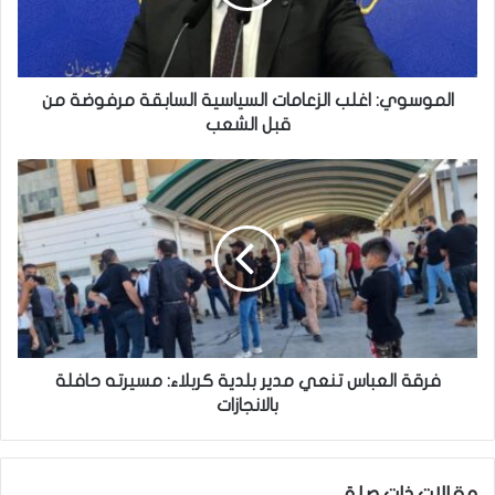
و
ي
:
ا
غ
الموسوي: اغلب الزعامات السياسية السابقة مرفوضة من
ل
قبل الشعب
ب
ا
ف
ل
ر
ز
ق
ع
ة
ا
ا
م
ل
ا
ع
ت
ب
ا
ا
ل
س
فرقة العباس تنعي مدير بلدية كربلاء: مسيرته حافلة
س
ت
بالانجازات
ي
ن
ا
ع
س
ي
مقالات ذات صلة
ي