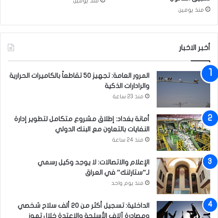
منذ يومين
ش
ح
منذ يومين
ع
ا
ب
ف
ل
أخبر الاخبار
ة
ب
ا
المرور العامة: تجهيز 50 تقاطعاً بالكاميرات الحرارية
ل
والرادارات الذكية
ا
منذ 23 ساعة
ن
ج
أمانة بغداد: إطلاق مشروع متكامل لتطوير إدارة
ا
النفايات بالتعاون مع البنك الدولي
ز
ا
منذ 24 ساعة
ت
الإعلام والاتصالات: لا يوجد وكيل رسمي
لـ”ستارلنك” في العراق
منذ يوم واحد
الداخلية: تسجيل أكثر من 20 ألف سلاح شخصي
ومصادرة آلاف الأسلحة والاعتدة خلال تموز