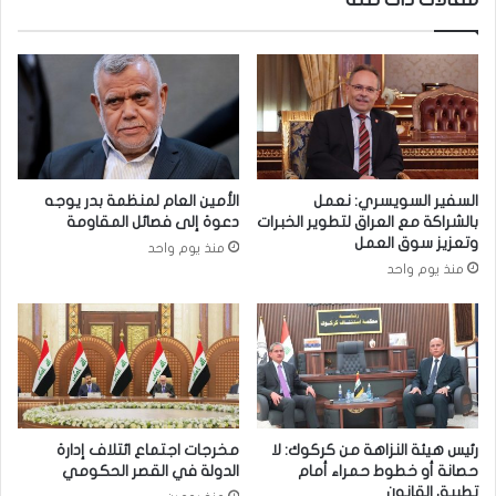
م
ة
د
ا
ي
ل
ر
س
ب
ا
ل
ب
د
ق
ي
ة
ة
السفير السويسري: نعمل
الأمين العام لمنظمة بدر يوجه
م
ك
بالشراكة مع العراق لتطوير الخبرات
دعوة إلى فصائل المقاومة
ر
ر
وتعزيز سوق العمل
منذ يوم واحد
ف
ب
منذ يوم واحد
و
ل
ض
ا
ة
ء
م
:
ن
م
ق
س
ب
ي
ل
ر
رئيس هيئة النزاهة من كركوك: لا
مخرجات اجتماع ائتلاف إدارة
ا
ت
حصانة أو خطوط حمراء أمام
الدولة في القصر الحكومي
ل
ه
تطبيق القانون