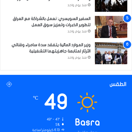
منذ يوم واحد
السفير السويسري: نعمل بالشراكة مع العراق
لتطوير الخبرات وتعزيز سوق العمل
منذ يوم واحد
وزير الموارد المائية يتفقد سدة سامراء وقناتي
الثرثار لمتابعة جاهزيتهما التشغيلية
منذ يوم واحد
الطقس
49
℃
49º - 41º
Basra
5%
6.13 كيلومتر/ساعة