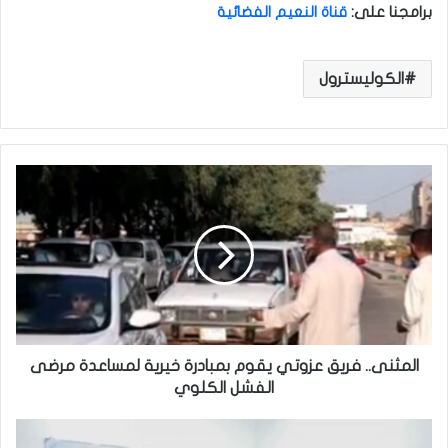
برامجنا على
:
قناة النعيم الفضائية
الكوليسترول
ا
ل
م
ث
ن
ى
.
.
ف
ر
المثنى.. فريق عزوتي يقوم بمبادرة خيرية لمساعدة مرضى
ي
الفشل الكلوي
ق
ع
ب