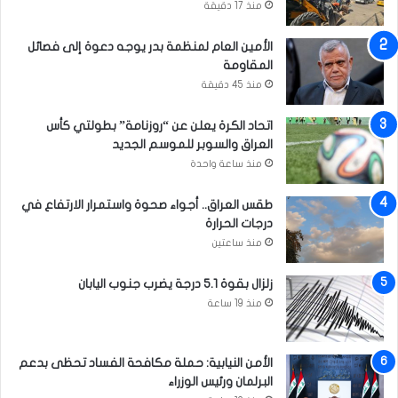
منذ 17 دقيقة
م
ا
ل
الأمين العام لمنظمة بدر يوجه دعوة إلى فصائل
د
المقاومة
ر
منذ 45 دقيقة
و
س
اتحاد الكرة يعلن عن “روزنامة” بطولتي كأس
ا
العراق والسوبر للموسم الجديد
ل
منذ ساعة واحدة
د
ي
طقس العراق.. أجواء صحوة واستمرار الارتفاع في
ن
درجات الحرارة
ي
منذ ساعتين
ة
ل
زلزال بقوة 5.1 درجة يضرب جنوب اليابان
ل
منذ 19 ساعة
أ
ش
ب
الأمن النيابية: حملة مكافحة الفساد تحظى بدعم
ا
البرلمان ورئيس الوزراء
ل