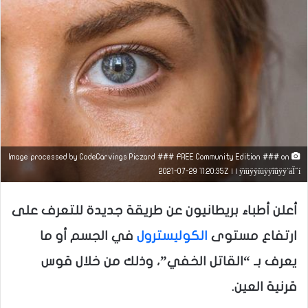
Image processed by CodeCarvings Piczard ### FREE Community Edition ### on
2021-07-29 11:20:35Z | | ÿïüÿÿïüÿÿîûÿÿ`äÏ"í
أعلن أطباء بريطانيون عن طريقة جديدة للتعرف على
ارتفاع مستوى
الكوليسترول
في الجسم أو ما
يعرف بـ “القاتل الخفي”، وذلك من خلال قوس
قرنية العين.