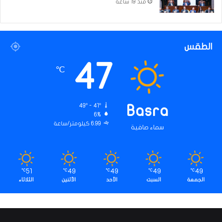
منذ 19 ساعة
الطقس
47
℃
49º - 41º
Basra
6%
6.99 كيلومتر/ساعة
سماء صافية
51
49
49
49
49
℃
℃
℃
℃
℃
الجمعة
السبت
الأحد
الأثنين
الثلاثاء