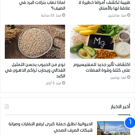
طبيبة تكشف أمراضا خطيرة لا
لماذا نصاب بنزلات البرد في
س
ظ
علاقة لها بالأسنان
الصيف؟
ا
ر
منذ ساعتين
منذ 22 ساعة
ع
ف
د
ي
ة
ا
م
ل
ر
و
ض
ر
ى
ك
ا
ا
اكتشاف تأثير جديد للمغنيسيوم
نوع من الحبوب يحسن التمثيل
ل
ء
على كتلة وقوة العضلات
الغذائي ويحارب تراكم الدهون في
ف
ت
الكبد
منذ يومين
ش
ب
منذ 3 أيام
ل
ا
ا
ش
ل
ر
ك
ب
أخبر الاخبار
ل
ت
و
ق
الديوانية تطلق حملة كبرى لرفع النفايات وصيانة
ي
د
شبكات الصرف الصحي
ي