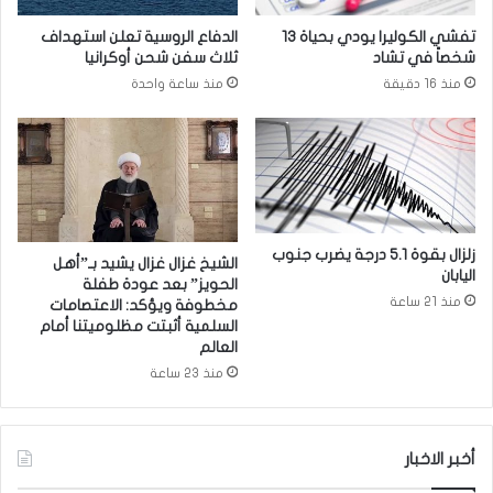
خ
ل
تفشي الكوليرا يودي بحياة 13
الدفاع الروسية تعلن استهداف
ل
م
شخصاً في تشاد
ثلاث سفن شحن أوكرانيا
ش
ر
منذ 16 دقيقة
منذ ساعة واحدة
و
ح
ا
ل
ر
ة
ع
ا
و
ل
أ
أ
ح
و
ي
ل
زلزال بقوة 5.1 درجة يضرب جنوب
الشيخ غزال غزال يشيد بـ”أهل
ا
اليابان
ى
الحويز” بعد عودة طفلة
ء
ل
منذ 21 ساعة
مخطوفة ويؤكد: الاعتصامات
ب
م
السلمية أثبتت مظلوميتنا أمام
غ
ش
العالم
د
ر
منذ 23 ساعة
ا
و
د
ع
م
أخبر الاخبار
ا
ء