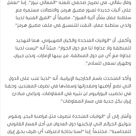
وقال بقائي، في تصريح صحفي تابعته “المعالي نيوز”، إننا “نعمل
على آليات جديدة لعبور مضيق هرمز، والاتصالات مستمرة مع
سلطنة عمان بشأن آلية العبور”، مضيفاً أن “الفرق الفنية لدينا
ولدى سلطنة عمان، التقت للتنسيق في ملف مضيق هرمز”.
وأكمل، أن “الولايات المتحدة والكيان الصهيوني، هما التهديد
للمنطقة ولا عداوة لنا مع دول الجوار“، مبيّناً أنه “ليست لدينا
عداوة مع أي من دول المنطقة، من بينها الإمارات، ونحن جيران،
وطهران تسعى للسلام”.
وأكد المتحدث باسم الخارجية الإيرانية، أنه “لدينا عتب على الدول
التي تضع أراضيها ومقدراتها وسماءها في تصرف المعتدين، وحقنا
في تخصيب اليورانيوم لن نثيره في المفاوضات، ونراعي مبادئ
إيران بكل جدية في مسار المفاوضات”.
وأشار، إلى أن “الولايات المتحدة تتصرف مثل قراصنة البحر، ونقوم
بتوثيق الجرائم التي ارتكبتها دول العدوان من أجل المسار القانوني
للمحاسبة”، مختتماً: إننا “لسنا بحاجة لاعتراف أي طرف بحق إيران