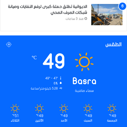
الديوانية تطلق حملة كبرى لرفع النفايات وصيانة
شبكات الصرف الصحي
منذ 3 ساعات
الطقس
49
℃
49º - 41º
Basra
6%
5.28 كيلومتر/ساعة
سماء صافية
51
49
49
49
49
℃
℃
℃
℃
℃
الجمعة
السبت
الأحد
الأثنين
الثلاثاء