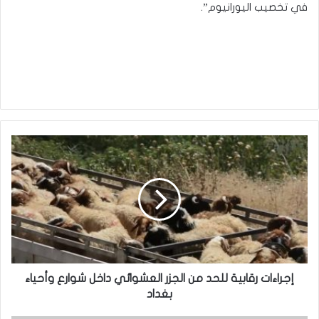
في تخصيب اليورانيوم”.
إ
ج
ر
ا
ء
ا
ت
ر
ق
ا
إجراءات رقابية للحد من الجزر العشوائي داخل شوارع وأحياء
ب
بغداد
ي