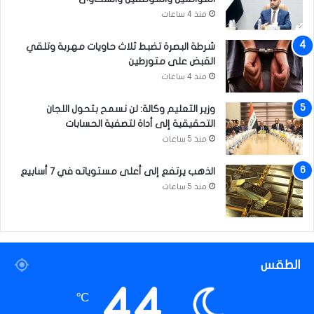
د
منذ 4 ساعات
ا
ل
شرطة البصرة تضبط ثلاث حاويات مهربة وتلقي
م
القبض على متورطين
ر
منذ 4 ساعات
س
ل
وزير التعليم وكالة: لن نسمح بتحول اللجان
ي
التحقيقية إلى أداة لتصفية الحسابات
ن
منذ 5 ساعات
’
الذهب يرتفع إلى أعلى مستوياته في 7 أسابيع
منذ 5 ساعات
الطقس
44
℃