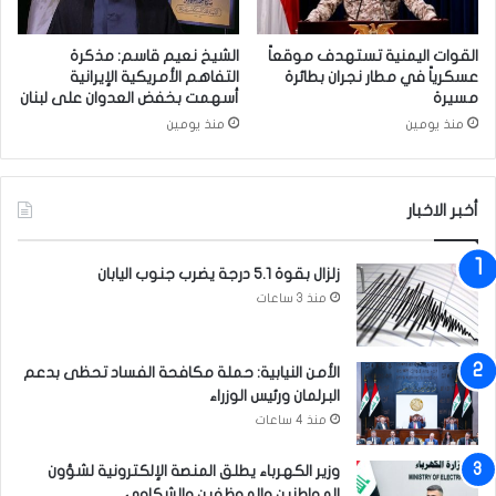
ل
ا
ص
ن
ي
’
القوات اليمنية تستهدف موقعاً
الشيخ نعيم قاسم: مذكرة
ف
ا
عسكرياً في مطار نجران بطائرة
التفاهم الأمريكية الإيرانية
ي
مسيرة
أسهمت بخفض العدوان على لبنان
ل
ة
غ
منذ يومين
منذ يومين
د
ي
ر
أخبر الاخبار
ا
ك
م
زلزال بقوة 5.1 درجة يضرب جنوب اليابان
ا
منذ 3 ساعات
ل
ل
ش
الأمن النيابية: حملة مكافحة الفساد تحظى بدعم
ر
البرلمان ورئيس الوزراء
ي
منذ 4 ساعات
ع
ة
وزير الكهرباء يطلق المنصة الإلكترونية لشؤون
س
المواطنين والموظفين والشكاوى
ي