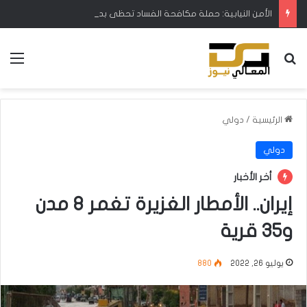
الأمن النيابية: حملة مكافحة الفساد تحظى بدعم البرلمان ورئيس الوزراء
بحث عن
الق
الرئيسية
/
دولي
دولي
أخر الأخبار
إيران.. الأمطار الغزيرة تغمر 8 مدن
و35 قرية
يوليو 26, 2022
880