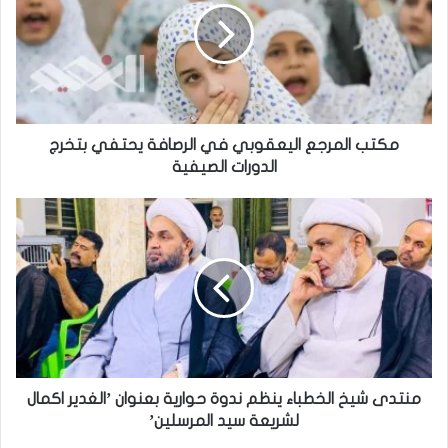
ب
ا
ل
م
ر
ج
ع
مكتب المرجع اليعقوبي في الرصافة يحتفي بتخرج
ا
الدورات الصيفية
ل
ي
م
ع
ن
ق
ت
و
د
ب
ى
ي
ش
ف
ي
ي
خ
ا
ا
ل
ل
منتدى شيخ الخطباء ينظم ندوة حوارية بعنوان ’الغدير اكمال
ر
خ
لشريعة سيد المرسلين’
ص
ط