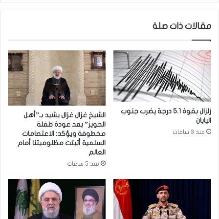
ا
ب
ف
ا
مقالات ذات صلة
ة
ء
ي
ي
ح
ن
ت
ظ
ف
م
ي
ن
ب
د
ت
و
خ
ة
زلزال بقوة 5.1 درجة يضرب جنوب
الشيخ غزال غزال يشيد بـ”أهل
ر
ح
اليابان
الحويز” بعد عودة طفلة
ج
و
منذ 3 ساعات
مخطوفة ويؤكد: الاعتصامات
ا
ا
السلمية أثبتت مظلوميتنا أمام
ل
ر
العالم
د
ي
منذ 5 ساعات
و
ة
ر
ب
ا
ع
ت
ن
ا
و