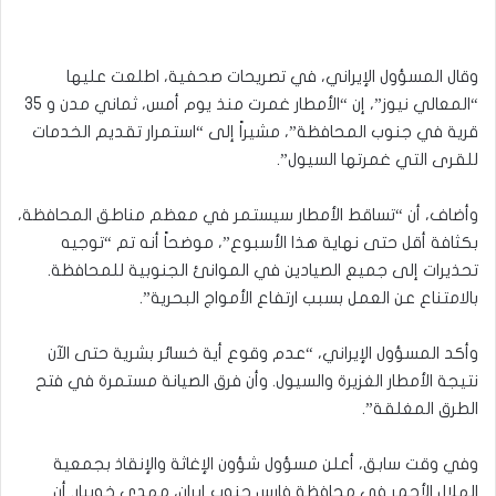
وقال المسؤول الإيراني، في تصريحات صحفية، اطلعت عليها
“المعالي نيوز”، إن “الأمطار غمرت منذ يوم أمس، ثماني مدن و 35
قرية في جنوب المحافظة”، مشيراً إلى “استمرار تقديم الخدمات
للقرى التي غمرتها السيول”.
وأضاف، أن “تساقط الأمطار سيستمر في معظم مناطق المحافظة،
بكثافة أقل حتى نهاية هذا الأسبوع”، موضحاً أنه تم “توجيه
تحذيرات إلى جميع الصيادين في الموانئ الجنوبية للمحافظة.
بالامتناع عن العمل بسبب ارتفاع الأمواج البحرية”.
وأكد المسؤول الإيراني، “عدم وقوع أية خسائر بشرية حتى الآن
نتيجة الأمطار الغزيرة والسيول. وأن فرق الصيانة مستمرة في فتح
الطرق المغلقة”.
وفي وقت سابق، أعلن مسؤول شؤون الإغاثة والإنقاذ بجمعية
الهلال الأحمر في محافظة فارس جنوب إيران، مهدي خوبيار. أن