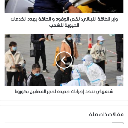
ط
ا
ق
ة
وزير الطاقة اللبناني: نقص الوقود و الطاقة يهدد الخدمات
ا
الحيوية للشعب
ل
ل
ش
ب
ن
ن
غ
ا
ه
ن
ا
ي
ي
:
ت
ن
ت
ق
خ
ص
ذ
شنغهاي تتخذ إجراءات جديدة لحجر المصابين بكورونا
ا
إ
ل
ج
و
ر
مقالات ذات صلة
ق
ا
و
ء
د
ا