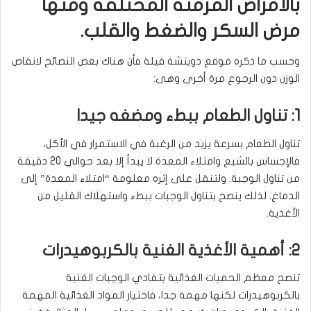
بالأمراض المزمنة المختلفة ومنها
مرض السكر والضغط والقلب.
وحسب ما ذكره موقع دويتشة فيلة فأن هناك بعض النصائح لانقاص
الوزن دون الرجوع مرة أخرى وهى:
1: تناول الطعام ببطء ومضغه جيدا
تناول الطعام بسرعة يزيد من الرغبة في الاستمرار في الأكل،
فالإحساس بالشبع وامتلاء المعدة لا يبدأ إلا بعد حوالي 20 دقيقة
من تناول الوجبة. ولتنقل على إثره معلومة “امتلاء المعدة” إلى
الدماغ. لذلك ينصح بتناول الوجبات ببطء واستهلاك القليل من
الأغذية
.
2: أهمية الأغذية الغنية بالكربوهيدرات
تنصح معظم الحميات الغذائية بتفادي الوجبات الغنية
بالكربوهيدرات لكنها مهمة جدا، فاختيار المواد الغذائية المهمة