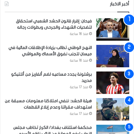
ي
ر
أخبر الاخبار
و
و
ي
ن
فيحان: إقرار قانون الحشد الشعبي استحقاق
ة
ا
لتضحيات الشهداء والجرحى وبطولات رجاله
ل
ل
منذ 16 ساعة
ش
ع
النهج الوطني تطالب بزيادة الإطلاقات المائية في
ب
ميسان لتجنب نفوق الأسماك والمواشي
منذ 16 ساعة
برشلونة يجدد مساعيه لضم ألفاريز من أتلتيكو
مدريد
منذ 17 ساعة
هيئة الحشد: ننفي امتلاكنا معلومات مسبقة عن
استهداف مقراتنا وعدم إبلاغ القطعات
منذ 17 ساعة
محكمة استئناف بغداد/ الكرخ تخاطب مجلس
النواب لرفع الحصانة عن النائب ناظم الأسدي