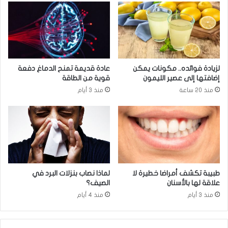
و
ت
ا
ج
ل
د
ط
ي
ا
د
ق
ة
لزيادة فوائده.. مكونات يمكن
عادة قديمة تمنح الدماغ دفعة
ة
ل
إضافتها إلى عصير الليمون
قوية من الطاقة
ي
ح
منذ 20 ساعة
منذ 3 أيام
ه
ج
د
ر
د
ا
ا
ل
ل
م
خ
ص
د
ا
م
ب
طبيبة تكشف أمراضا خطيرة لا
لماذا نصاب بنزلات البرد في
ا
ي
علاقة لها بالأسنان
الصيف؟
ت
ن
منذ 3 أيام
منذ 4 أيام
ا
ب
ل
ك
ح
و