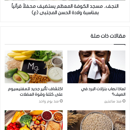
ل
ج
النجف.. مسجد الكوفة المعظم يستضيف محفلاً قرآنياً
ج
د
بمناسبة ولادة الحسن المجتبى (ع)
م
ا
ا
ل
ع
ك
مقالات ذات صلة
ي
و
ا
ف
ل
ة
ت
ا
ي
ل
ط
م
ر
ع
ح
ظ
ه
م
لماذا نصاب بنزلات البرد في
اكتشاف تأثير جديد للمغنيسيوم
ا
ي
الصيف؟
على كتلة وقوة العضلات
و
س
منذ ساعتين
منذ يوم واحد
ا
ت
ت
ض
س
ي
آ
ف
ب
م