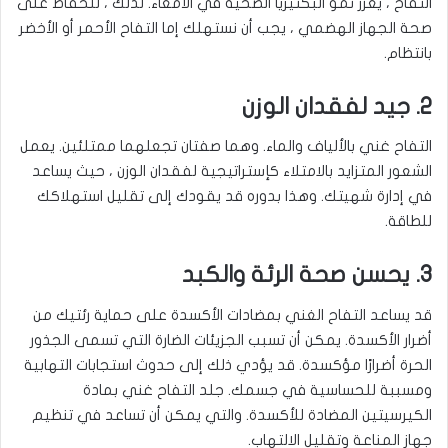
التفاح ، يعزز نمو البكتيريا الصحية في الأمعاء. لذلك ، للحفاظ على
صحة الجهاز الهضمي ، يجب أن نستهلك إما التفاح الأحمر أو الأخضر
بانتظام
.
2. جيد لفقدان الوزن
التفاح غني بالألياف والماء. وهما صفتان تجعلهما ممتلئين. يعمل
الشعور المتزايد بالامتلاء كإستراتيجية لفقدان الوزن ، حيث يساعد
في إدارة شهيتك. وهذا بدوره قد يقودك إلى تقليل استهلاكك
للطاقة
.
3. يحسن صحة الرئة والكبد
قد يساعد التفاح الغني بمضادات الأكسدة على حماية رئتيك من
أضرار الأكسدة. يمكن أن تسبب الجزيئات الضارة التي تسمى الجذور
الحرة أضرارًا مؤكسدة. قد يؤدي ذلك إلى حدوث استجابات التهابية
ومسببة للحساسية في جسمك. جلد التفاح غني بمادة
الكيرسيتين المضادة للأكسدة. والتي يمكن أن تساعد في تنظيم
جهاز المناعة وتقليل الالتهاب.