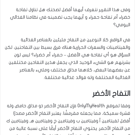
وفى هذا التقرير نتعرف أيهما أفضل لصحتك هل تناول تفاحة
خضراء أم تفاحة حمراء و أيهما يجب تضمينه في نظامنا الغذائي
اليومي؟
في الواقع كلا النوعين من التفاح مليئين بالعناصر الغذائية
والفيتامينات والسعرات الحرارية.هناك فرق بسيط بين التفاحتين. لكن
السؤال هو أي تفاحة هي الأفضل – حمراء أم خضراء؟ ليس لون
بشرتهم هو الشيء الوحيد الذي يجعل هذين التفاحين مختلفين
عن بعضهما البعض، كلاهما مذاق مختلف ومليء بالعناصر
الغذائية المختلفة وله فوائد غذائية مختلفة.
التفاح الأخضر
وفقا لموقع
OnlyMyHealth
فإن التفاح الأخضر ذو مذاق حامض وله
قشرة سميكة، مما يجعله مقرمشًا. يعتبر التفاح الأخضر مصدرًا
أفضل لفيتامين أ وفيتامين ب وفيتامين ج وفيتامين هـ وفيتامين ك
من التفاح الأحمر. يحتوي التفاح الأخضر أيضًا على نسبة عالية من