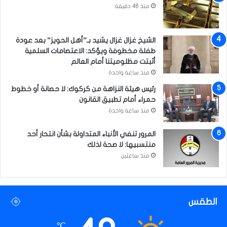
ة
منذ 46 دقيقة
ا
ل
ح
الشيخ غزال غزال يشيد بـ”أهل الحويز” بعد عودة
س
طفلة مخطوفة ويؤكد: الاعتصامات السلمية
ن
أثبتت مظلوميتنا أمام العالم
ا
منذ ساعة واحدة
ل
م
رئيس هيئة النزاهة من كركوك: لا حصانة أو خطوط
ج
حمراء أمام تطبيق القانون
ت
منذ ساعة واحدة
ب
ى
المرور تنفي الأنباء المتداولة بشأن انتحار أحد
(
منتسبيها: لا صحة لذلك
ع
منذ ساعتين
)
الطقس
℃