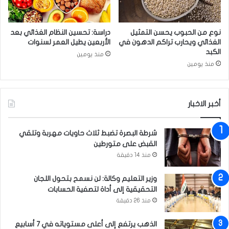
م
ح
ؤ
ف
خ
ل
نوع من الحبوب يحسن التمثيل
دراسة: تحسين النظام الغذائي بعد
ر
اً
الغذائي ويحارب تراكم الدهون في
الأربعين يطيل العمر لسنوات
ا
ق
الكبد
منذ يومين
؟
ر
منذ يومين
آ
ن
ي
اً
أخبر الاخبار
ب
م
شرطة البصرة تضبط ثلاث حاويات مهربة وتلقي
ن
القبض على متورطين
ا
منذ 14 دقيقة
س
ب
ة
وزير التعليم وكالة: لن نسمح بتحول اللجان
و
التحقيقية إلى أداة لتصفية الحسابات
ل
منذ 26 دقيقة
ا
د
الذهب يرتفع إلى أعلى مستوياته في 7 أسابيع