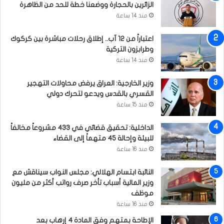
الزائرين بالحجارة ووضعنا خطة للحد من الظاهرة
و
منذ 14 ساعة
ا
ئ
ل
اعتباراً من 12 آب.. إطلاق رحلات مباشرة بين كركوك
ا
وطرابزون التركية
ل
منذ 14 ساعة
م
ت
وزير الخارجية: العراق يرفض محاولات التهجير
ع
القسري بالقدس ويدعو لتحرك دولي
ف
منذ 15 ساعة
ف
ة
الداخلية: تحقيق قضائي في 433 مشروعاً مخالفاً
للبيئة وإحالة 45 متهماً إلى القضاء
منذ 16 ساعة
النائبة ابتسام الهلالي: مجلس النواب سيناقش مع
وزير المالية أسباب تأخر صرف رواتب أكثر من مليون
موظف
منذ 16 ساعة
الإطاحة بمتهم وفق المادة 4 إرهاب بعد