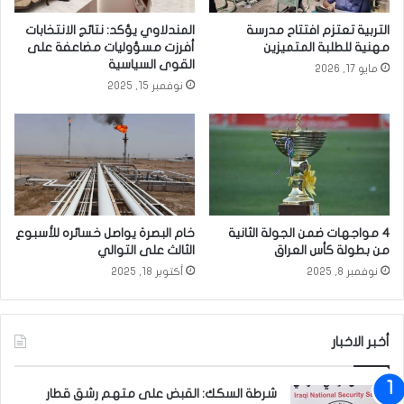
ي
ب
التربية تعتزم افتتاح مدرسة
المندلاوي يؤكد: نتائج الانتخابات
ة
ت
مهنية للطلبة المتميزين
أفرزت مسؤوليات مضاعفة على
ا
و
القوى السياسية
مايو 17, 2026
ل
ز
نوفمبر 15, 2025
ل
ي
ه
ع
ا
ك
ح
س
م
و
د
ة
م
ا
د
ل
4 مواجهات ضمن الجولة الثانية
خام البصرة يواصل خسائره للأسبوع
د
ع
من بطولة كأس العراق
الثالث على التوالي
ي
ي
نوفمبر 8, 2025
أكتوبر 18, 2025
د
ع
ل
ى
أخبر الاخبار
ا
ل
شرطة السكك: القبض على متهم رشق قطار
ع