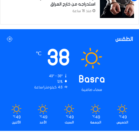
استدراجه من خارج العراق
منذ 16 ساعة
الطقس
38
℃
49º - 38º
Basra
12%
4.6 كيلومتر/ساعة
سماء صافية
49
49
49
49
49
℃
℃
℃
℃
℃
الخميس
الجمعة
السبت
الأحد
الأثنين