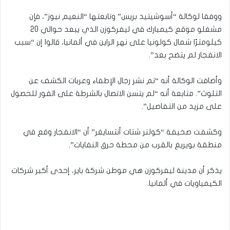
ووفقا لوكالة “أسوشيتيد بريس” وتابعتها “النعيم نيوز”، فإن
مشغلو موقع كيمبارك في ليفركوزن الذي يبعد حوالي 20
كيلومترًا شمال كولونيا على نهر الراين في ألمانيا، قالوا إن “سبب
الانفجار لم يتضح بعد”.
وأضافت الوكالة أنه “تم نشر رجال الإطفاء وعربات الكشف عن
التلوث”. متابعة أنه “لم يتسن الاتصال بالشرطة على الفور للحصول
على مزيد من التفاصيل”.
وكشفت صحيفة “كولنر شتات أنتسايغر” أن “الانفجار وقع في
منطقة بويريغ بالقرب من محطة حرق النفايات”.
يذكر أن مدينة ليفركوزن هي موطن شركة باير، إحدى أكبر شركات
الكيمياويات في ألمانيا.