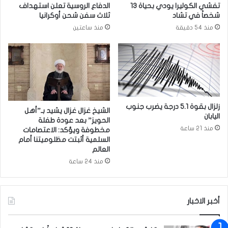
تفشي الكوليرا يودي بحياة 13
الدفاع الروسية تعلن استهداف
"
ق
شخصاً في تشاد
ثلاث سفن شحن أوكرانيا
ي
منذ 54 دقيقة
منذ ساعتين
ن
ي
ش
ي
ر
إ
ل
ى
زلزال بقوة 5.1 درجة يضرب جنوب
الشيخ غزال غزال يشيد بـ”أهل
اليابان
أ
الحويز” بعد عودة طفلة
م
منذ 21 ساعة
مخطوفة ويؤكد: الاعتصامات
ر
السلمية أثبتت مظلوميتنا أمام
العالم
ا
ض
منذ 24 ساعة
م
ع
ي
أخبر الاخبار
ن
ة