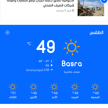
الديوانية تطلق حملة كبرى لرفع النفايات وصيانة
شبكات الصرف الصحي
منذ 3 ساعات
الطقس
49
℃
49º - 41º
Basra
6%
5.28 كيلومتر/ساعة
سماء صافية
51
49
49
49
49
℃
℃
℃
℃
℃
الجمعة
السبت
الأحد
الأثنين
الثلاثاء