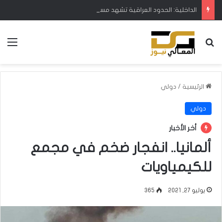
الداخلية: الحدود العراقية تشهد مستوى عالياً من الأمن والاستقرار
بحث عن
الق
الرئيسية
/
دولي
دولي
أخر الأخبار
ألمانيا.. انفجار ضخم في مجمع
للكيمياويات
يوليو 27, 2021
365