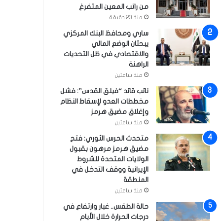
من راتب المعين المتفرغ
منذ 23 دقيقة
ساري ومحافظ البنك المركزي
يبحثان الوضع المالي
والاقتصادي في ظل التحديات
الراهنة
منذ ساعتين
نائب قائد “فيلق القدس”: فشل
مخططات العدو لإسقاط النظام
وإغلاق مضيق هرمز
منذ ساعتين
متحدث الحرس الثوري: فتح
مضيق هرمز مرهون بقبول
الولايات المتحدة للشروط
الإيرانية ووقف التدخل في
المنطقة
منذ ساعتين
حالة الطقس.. غبار وارتفاع في
درجات الحرارة خلال الأيام