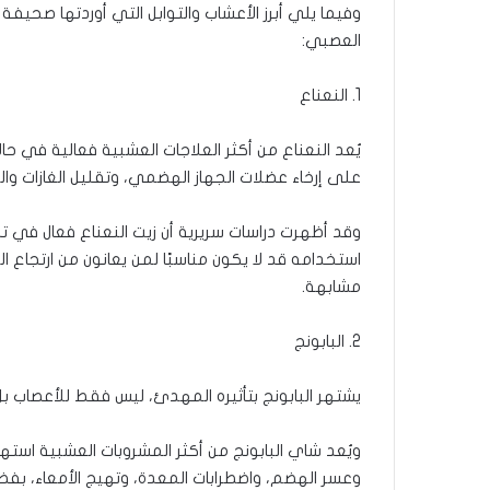
وفيما يلي أبرز الأعشاب والتوابل التي أوردتها صحي
العصبي:
1. النعناع
يُعد النعناع من أكثر العلاجات العشبية فعالية في ح
على إرخاء عضلات الجهاز الهضمي، وتقليل الغازات وال
وقد أظهرت دراسات سريرية أن زيت النعناع فعال في ت
استخدامه قد لا يكون مناسبًا لمن يعانون من ارتجاع المر
مشابهة.
2. البابونج
يشتهر البابونج بتأثيره المهدئ، ليس فقط للأعصاب بل
ويُعد شاي البابونج من أكثر المشروبات العشبية استهل
وعسر الهضم، واضطرابات المعدة، وتهيج الأمعاء، بفض