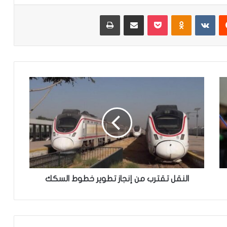
‏Reddit
‏VKontakte
Odnoklassniki
‫Pocket
مشاركة عبر البريد
طباعة
ا
ل
ن
ق
ل
ت
ق
ت
ر
ب
النقل تقترب من إنجاز تطوير خطوط السكك
م
ن
إ
ن