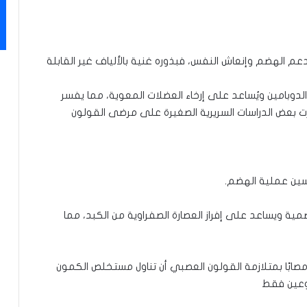
عم الهضم وإنعاش النفس، فبذوره غنية بالألياف غير القابلة
الدوبامين ويُساعد على إرخاء العضلات المعوية، مما يفسر
ت بعض الدراسات السريرية الصغيرة على مرضى القولون
حسين عملية الهضم.
هضمية ويساعد على إفراز العصارة الصفراوية من الكبد، مما
ظهرت إحدى التجارب السريرية التي أُجريت على 57 مصابًا بمتلازمة القولون العصبي أن تناول مستخلص الكمون
وعين فقط