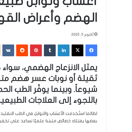
أعشاب وتوابل طبي
الهضم وأعراض القو
أكتوبر 5, 2025
فيسبوك
‫X
لينكدإن
‏Tumblr
بينتيريست
‏Reddit
‏VKontakte
يمثل الانزعاج الهضمي، سواء 
ثقيلة أو نوبات عسر هضم متكر
شيوعاً. وبينما يوفّر الطب الحدي
باللجوء إلى العلاجات الطبيع
لطالما استُخدمت الأعشاب والتوابل في الطب التقليدي 
بعضها يمتلك خصائص مثبتة علميًا تساعد على تخفيف