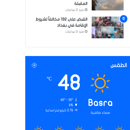
المقبلة
منذ 3 ساعات
القبض على 132 مخالفاً لشروط
الإقامة في بغداد
منذ 3 ساعات
الطقس
48
℃
48º - 36º
Basra
8%
0.79 كيلومتر/ساعة
سماء صافية