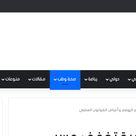
ي يبحثان الوضع المالي والاقتصادي في ظل التحديات الراهنة
ي
دولي
رباضة
صحة وطب
مقالات
منوعات
 الهضم وأعراض القولون العصبي