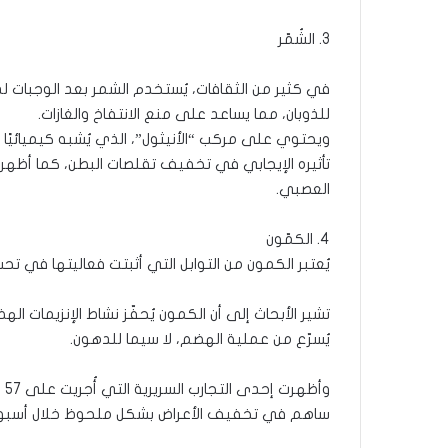
3. الشُمّر
في كثير من الثقافات، يُستخدم الشمر بعد الوجبات لد
للذوبان، مما يساعد على منع الانتفاخ والغازات.
ويحتوي على مركب “الأنيثول”، الذي يُشبه كيميائيًا 
تأثيره الإيجابي في تخفيف تقلصات البطن، كما أظهر
العصبي.
4. الكمّون
يُعتبر الكمون من التوابل التي أثبتت فعاليتها في ت
تشير الأبحاث إلى أن الكمون يُحفّز نشاط الإنزيمات ال
يُسرّع من عملية الهضم، لا سيما للدهون.
وأ
ساهم في تخفيف الأعراض بشكل ملحوظ خلال أسب