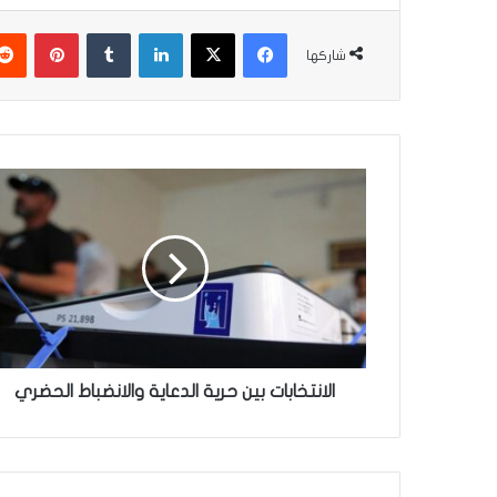
فيسبوك
‫X
لينكدإن
‏Tumblr
بينتيريست
شاركها
ا
ل
ا
ن
ت
خ
ا
ب
ا
ت
الانتخابات بين حرية الدعاية والانضباط الحضري
ب
ي
ن
ح