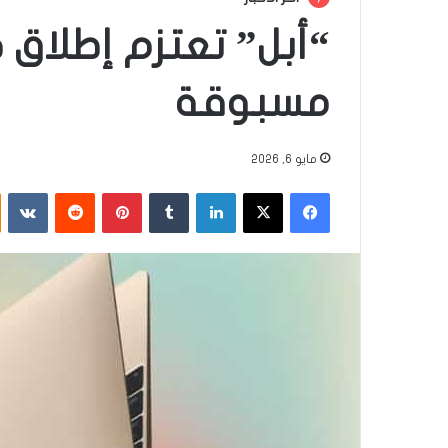
“أبل” تعتزم إطلاق ج
مسبوقة
مايو 6, 2026
فيسبوك
‫X
لينكدإن
‏Tumblr
بينتيريست
‏Reddit
‏VKontakte