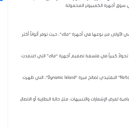
ي سوق أجهزة الكمبيوتر المحمولة.
التحسينات المنتظرة اعتماد شاشة “OLED”، وهي الأولى من نوعها في أجهزة “ماك”، حيث توفر ألواناً أكثر
 تحولاً كبيراً في فلسفة تصميم أجهزة “ماك” التي اعتمدت
وضمن التغييرات التصميمية، قد تتخلى “أبل”، عن “Notch” التقليدي لصالح ميزة “Dynamic Island”، التي ظهرت
ية لعرض الإشعارات والتنبيهات، مثل حالة البطارية أو الاتصال