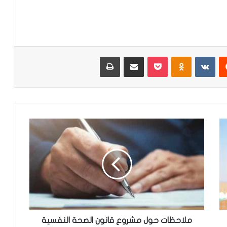
‏Reddit
‏VKontakte
Odnoklassniki
‫Pocket
مشاركة عبر البريد
طباعة
م
ل
ا
ح
ظ
ا
ت
ح
و
ل
ملاحظات حول مشروع قانون الصحة النفسية