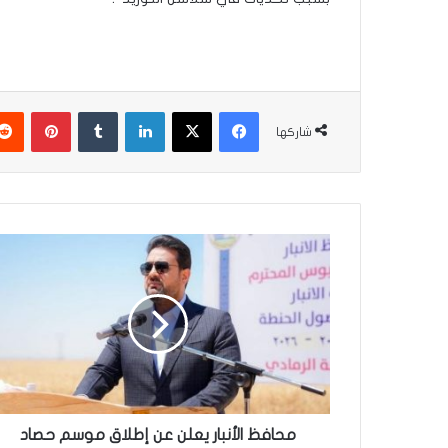
فيسبوك
‫X
لينكدإن
‏Tumblr
بينتيريست
شاركها
م
ح
ا
ف
ظ
ا
ل
أ
ن
ب
محافظ الأنبار يعلن عن إطلاق موسم حصاد