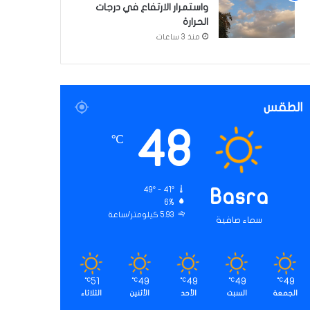
واستمرار الارتفاع في درجات
الحرارة
منذ 3 ساعات
الطقس
48
℃
49º - 41º
Basra
6%
5.93 كيلومتر/ساعة
سماء صافية
51
49
49
49
49
℃
℃
℃
℃
℃
الجمعة
السبت
الأحد
الأثنين
الثلاثاء