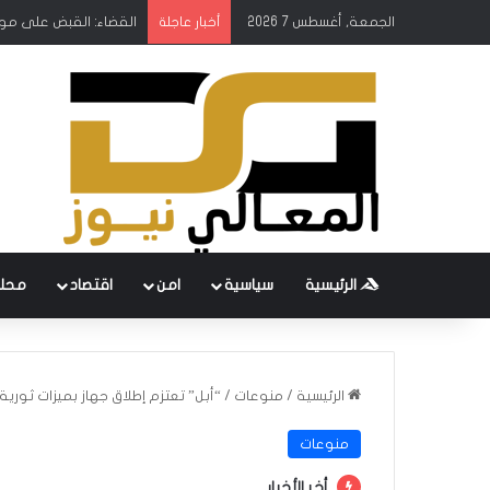
الجمعة, أغسطس 7 2026
القضاء: القبض على مو
أخبار عاجلة
الرئيسية
سياسية
امن
اقتصاد
محل
الرئيسية
/
منوعات
/
“أبل” تعتزم إطلاق جهاز بميزات ثوري
منوعات
أخر الأخبار