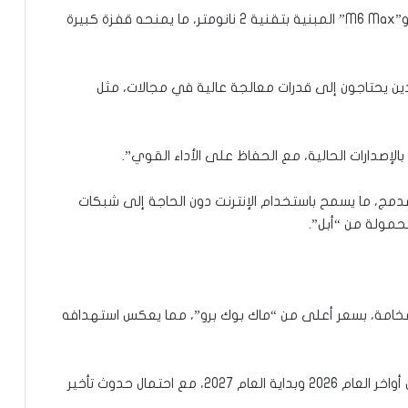
يتوقع أن يعمل “ماك بوك ألترا” بمعالجات “M6 Pro” و”M6 Max” المبنية بتقنية 2 نانومتر، ما يمنحه قفزة كبيرة
 يحتاجون إلى قدرات معالجة عالية في مجالات، مثل
الإصدارات الحالية، مع الحفاظ على الأداء القوي”.
لمدمج، ما يسمح باستخدام الإنترنت دون الحاجة إلى شبكات
مولة من “أبل”.
 الفخامة، بسعر أعلى من “ماك بوك برو”، مما يعكس استهدافه
ولفتت بعض التقارير، إلى أن “إطلاق الجهاز قد يتم بين أواخر العام 2026 وبداية العام 2027، مع احتمال حدوث تأخير