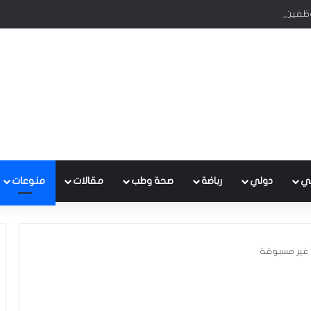
ظفين في بلدية الناصرية ومعقبين بتهم تزوير
ي
دولي
رباضة
صحة وطب
مقالات
منوعات
ة غير مسبوقة